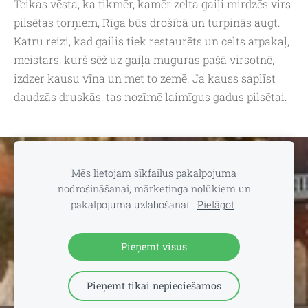
Teikas vēsta, ka tikmēr, kamēr zelta gaiļi mirdzēs virs
pilsētas torņiem, Rīga būs drošībā un turpinās augt.
Katru reizi, kad gailis tiek restaurēts un celts atpakaļ,
meistars, kurš sēž uz gaiļa muguras pašā virsotnē,
izdzer kausu vīna un met to zemē. Ja kauss saplīst
daudzās druskās, tas nozīmē laimīgus gadus pilsētai.
Sīkdatnes
Mēs lietojam sīkfailus pakalpojuma
nodrošināšanai, mārketinga nolūkiem un
📍
dāvanu un suvenīru veikals TEV:
Aleksandra Čaka ielā 22,
pakalpojuma uzlabošanai.
Pielāgot
Rīgā 🕒
Darba laiks:
P.-C. 11.00-19.00 | P. 11.00-18.00 | S. 11.00-
15.00 | Svētdienās un svētku dienās - SLĒGTS 📞
Saziņai:
+371
29102646 (+WhatsApp)
Pieņemt visus
Pieņemt tikai nepieciešamos