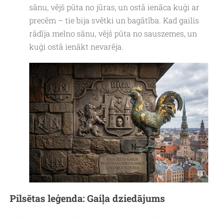
sānu, vējš pūta no jūras, un ostā ienāca kuģi ar
precēm – tie bija svētki un bagātība. Kad gailis
rādīja melno sānu, vējš pūta no sauszemes, un
kuģi ostā ienākt nevarēja.
Pilsētas leģenda: Gaiļa dziedājums