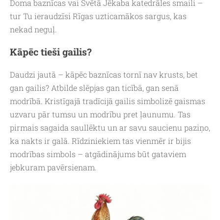
Doma baznīcas vai Svētā Jēkaba katedrāles smaili –
tur Tu ieraudzīsi Rīgas uzticamākos sargus, kas
nekad neguļ.
Kāpēc tieši gailis?
Daudzi jautā – kāpēc baznīcas tornī nav krusts, bet
gan gailis? Atbilde slēpjas gan ticībā, gan senā
modrībā. Kristīgajā tradīcijā gailis simbolizē gaismas
uzvaru pār tumsu un modrību pret ļaunumu. Tas
pirmais sagaida saullēktu un ar savu saucienu paziņo,
ka nakts ir galā. Rīdziniekiem tas vienmēr ir bijis
modrības simbols – atgādinājums būt gataviem
jebkuram pavērsienam.