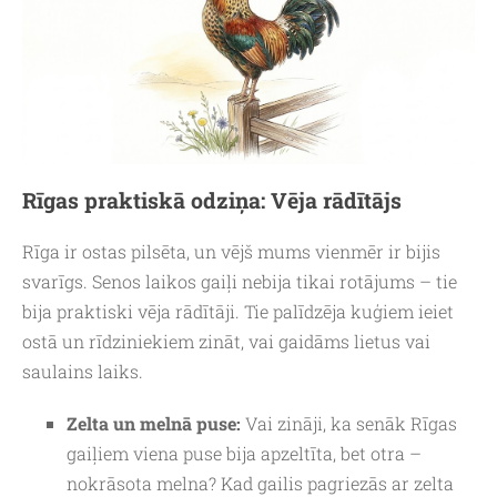
Rīgas praktiskā odziņa: Vēja rādītājs
Rīga ir ostas pilsēta, un vējš mums vienmēr ir bijis
svarīgs. Senos laikos gaiļi nebija tikai rotājums – tie
bija praktiski vēja rādītāji. Tie palīdzēja kuģiem ieiet
ostā un rīdziniekiem zināt, vai gaidāms lietus vai
saulains laiks.
Zelta un melnā puse:
Vai zināji, ka senāk Rīgas
gaiļiem viena puse bija apzeltīta, bet otra –
nokrāsota melna? Kad gailis pagriezās ar zelta