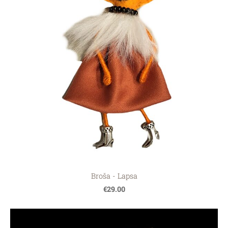
Broša - Lapsa
€29.00