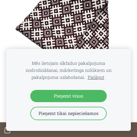
Mēs lietojam sīkfailus pakalpojuma
nodrošināšanai, mārketinga nolūkiem un
pakalpojuma uzlabošanai.
Pielāgot
Pieņemt visus
Apaļšalle Ozoliņš - bordo
Pieņemt tikai nepieciešamos
€26.80