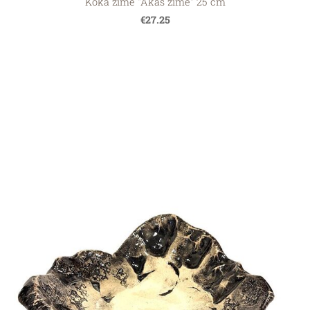
Koka zīme "Akas zīme" 25 cm
€27.25