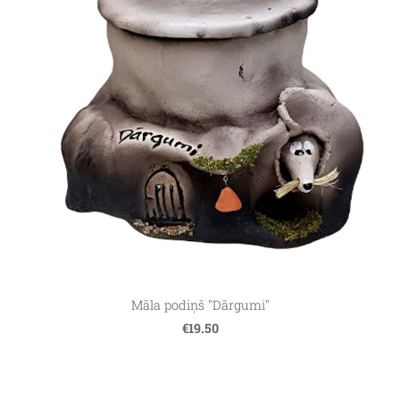
Māla podiņš "Dārgumi"
€19.50