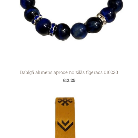
Dabīgā akmens aproce no zilās tīģeracs 010230
€12.25