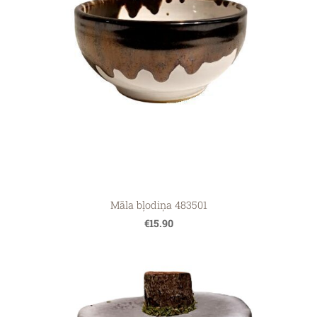
Māla bļodiņa 483501
€15.90