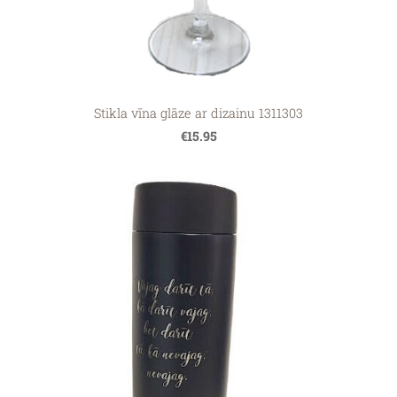
Stikla vīna glāze ar dizainu 1311303
€15.95