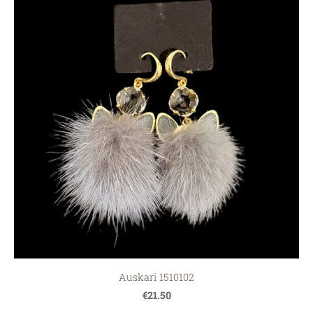
Auskari 1510102
€21.50