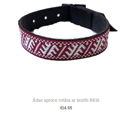
Ādas aproce rotāta ar lentīti RK16
€14.55