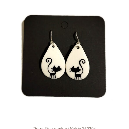
Porcelāna auskari Kaķis 750204