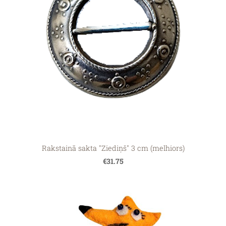
Rakstainā sakta "Ziediņš" 3 cm (melhiors)
€31.75