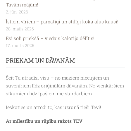
Tavām mājām!
2. jūn. 2026
Īstiem vīriem – pamatīgi un stilīgi koka alus kausi!
28. maijs 2026
Esi soli priekšā – viedais kaloriju dēlītis!
17. marts 2026
PRIEKAM UN DĀVANĀM
Šeit Tu atradīsi visu – no
maziem nieciņiem
un
suvenīriem līdz oriģinālām dāvanām. No vienkāršiem
sīkumiem līdz īpašiem meistardarbiem.
Ieskaties un atrodi to, kas uzrunā tieši Tevi!
Ar mīlestību un rūpību ražots TEV