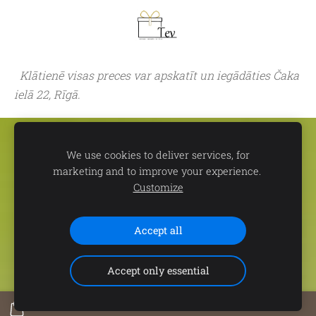
Klātienē visas preces var apskatīt un iegādāties Čaka
ielā 22, Rīgā.
Sīkdatnes
We use cookies to deliver services, for
marketing and to improve your experience.
📍
dāvanu un suvenīru veikals TEV:
Aleksandra Čaka ielā 22,
Customize
Rīgā 🕒
Darba laiks:
P.-C. 11.00-19.00 | P. 11.00-18.00 | S. 11.00-
15.00 | Svētdienās un svētku dienās - SLĒGTS 📞
Saziņai:
+371
29102646 (+WhatsApp)
Accept all
Accept only essential