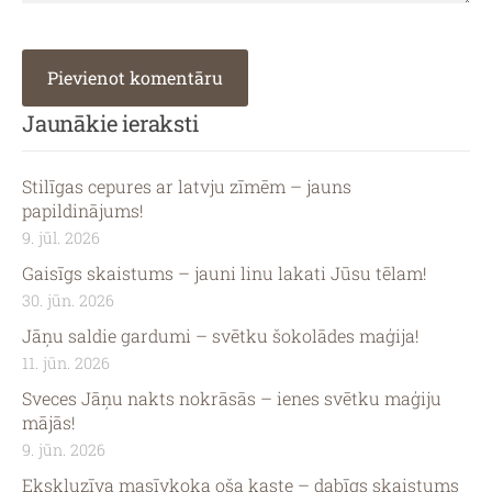
Jaunākie ieraksti
Stilīgas cepures ar latvju zīmēm – jauns
papildinājums!
9. jūl. 2026
Gaisīgs skaistums – jauni linu lakati Jūsu tēlam!
30. jūn. 2026
Jāņu saldie gardumi – svētku šokolādes maģija!
11. jūn. 2026
Sveces Jāņu nakts nokrāsās – ienes svētku maģiju
mājās!
9. jūn. 2026
Ekskluzīva masīvkoka oša kaste – dabīgs skaistums