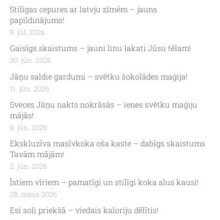
Stilīgas cepures ar latvju zīmēm – jauns
papildinājums!
9. jūl. 2026
Gaisīgs skaistums – jauni linu lakati Jūsu tēlam!
30. jūn. 2026
Jāņu saldie gardumi – svētku šokolādes maģija!
11. jūn. 2026
Sveces Jāņu nakts nokrāsās – ienes svētku maģiju
mājās!
9. jūn. 2026
Ekskluzīva masīvkoka oša kaste – dabīgs skaistums
Tavām mājām!
2. jūn. 2026
Īstiem vīriem – pamatīgi un stilīgi koka alus kausi!
28. maijs 2026
Esi soli priekšā – viedais kaloriju dēlītis!