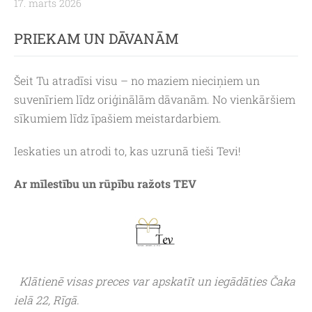
17. marts 2026
PRIEKAM UN DĀVANĀM
Šeit Tu atradīsi visu – no
maziem nieciņiem
un
suvenīriem līdz oriģinālām dāvanām. No vienkāršiem
sīkumiem līdz īpašiem meistardarbiem.
Ieskaties un atrodi to, kas uzrunā tieši Tevi!
Ar mīlestību un rūpību ražots TEV
Klātienē visas preces var apskatīt un iegādāties Čaka
ielā 22, Rīgā.