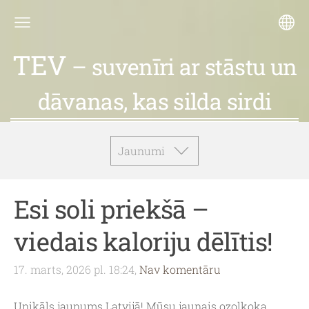
TEV
– suvenīri ar stāstu un
dāvanas, kas silda sirdi
Jaunumi
Esi soli priekšā –
viedais kaloriju dēlītis!
17. marts, 2026 pl. 18:24,
Nav komentāru
Unikāls jaunums Latvijā! Mūsu jaunais ozolkoka