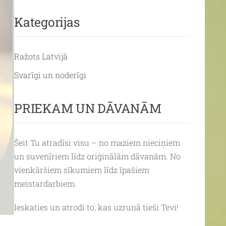
Kategorijas
Ražots Latvijā
Svarīgi un noderīgi
PRIEKAM UN DĀVANĀM
Šeit Tu atradīsi visu – no
maziem nieciņiem
un suvenīriem līdz oriģinālām dāvanām. No
vienkāršiem sīkumiem līdz īpašiem
meistardarbiem.
Ieskaties un atrodi to, kas uzrunā tieši Tevi!