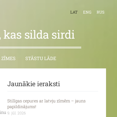
LAT
ENG
RUS
 kas silda sirdi
 ZĪMES
STĀSTU LĀDE
Jaunākie ieraksti
Stilīgas cepures ar latvju zīmēm – jauns
papildinājums!
ķinu
9. jūl. 2026