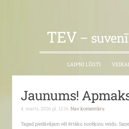
TEV
– suvenīr
LAIPNI LŪGTI
VEIKA
Jaunums! Apmaks
4. marts, 2026 pl. 12:16,
Nav komentāru
Tagad piedāvājam vēl ērtāku norēķinu veidu. Saņ