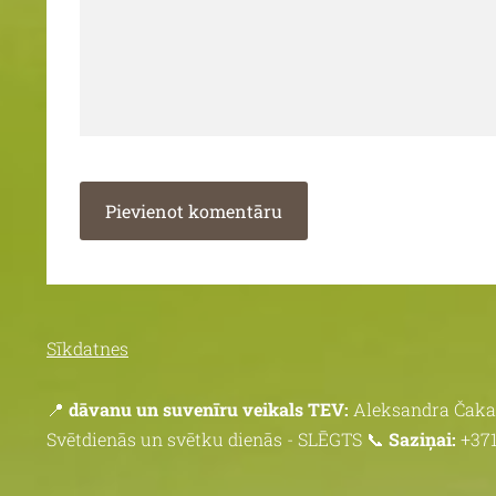
Sīkdatnes
📍
dāvanu un suvenīru veikals TEV:
Aleksandra Čaka 
Svētdienās un svētku dienās - SLĒGTS 📞
Saziņai:
+371