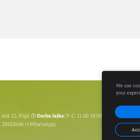
We use cook
your exper
ielā 22, Rīgā 🕒
Darba laiks:
P.-C. 11.00-19.00 | P. 11.00-18.00 | 
 29102646 (+WhatsApp)
Acc