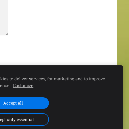
ies to deliver services, for marketing and to improve
ience.
Customize
Accept all
S. 11.00-15.00 |
ept only essential