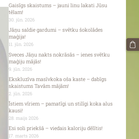
Gaisīgs skaistums – jauni linu lakati Jūsu
tēlam!
30. jūn. 2026
Jāņu saldie gardumi – svētku šokolādes
maģija!
11. jūn. 2026
Sveces Jāņu nakts nokrāsās – ienes svētku
maģiju mājās!
9. jūn. 2026
Ekskluzīva masīvkoka oša kaste – dabīgs
skaistums Tavām mājām!
2. jūn. 2026
Īstiem vīriem – pamatīgi un stilīgi koka alus
kausi!
28. maijs 2026
Esi soli priekšā – viedais kaloriju dēlītis!
17. marts 2026