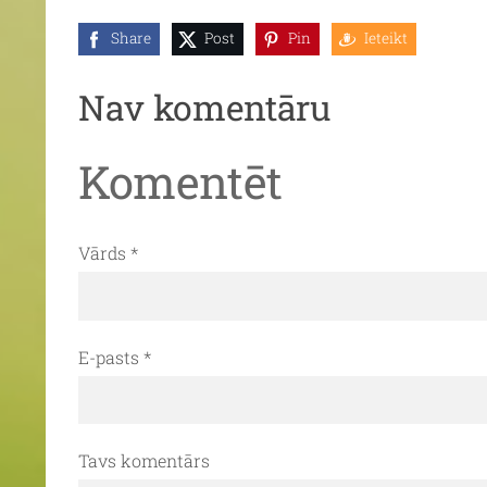
Share
Post
Pin
Ieteikt
Nav komentāru
Komentēt
Vārds *
E-pasts *
Tavs komentārs