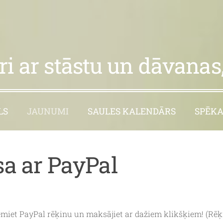
i ar stāstu un dāvanas,
LS
JAUNUMI
SAULES KALENDĀRS
SPĒKA
a ar PayPal
emiet PayPal rēķinu un maksājiet ar dažiem klikšķiem! (Rē