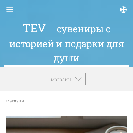
TEV
– сувениры с
историей и подарки для
души
магазин
магазин