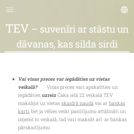
TEV
– suvenīri ar stāstu un
dāvanas, kas silda sirdi
Vai visas preces var iegādāties uz vietas
veikalā?
Visas preces vari apskatīties un
iegādāties
uzreiz
Čaka ielā 22 veikalā TEV
maksājot uz vietas
skaidrā naudā
vai ar
bankas
karti
, bet ja vēlies veikt pasūtījumu attālināti un
izņemt to veikalā, tad vari maksāt arī ar bankas
pārskaitījumu.