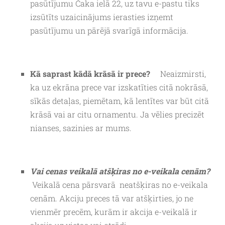
pasūtījumu Čaka ielā 22, uz tavu e-pastu tiks
izsūtīts uzaicinājums ierasties izņemt
pasūtījumu un pārējā svarīgā informācija.
Kā saprast kādā krāsā ir prece?
Neaizmirsti,
ka uz ekrāna prece var izskatīties citā nokrāsā,
sīkās detaļas, piemētam, kā lentītes var būt citā
krāsā vai ar citu ornamentu. Ja vēlies precizēt
nianses, sazinies ar mums.
Vai cenas veikalā atšķiras no e-veikala cenām?
Veikalā cena pārsvarā neatšķiras no e-veikala
cenām. Akciju preces tā var atšķirties, jo ne
vienmēr precēm, kurām ir akcija e-veikalā ir