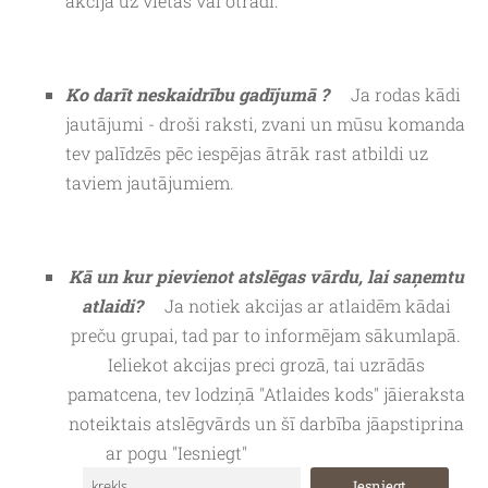
akcija uz vietas vai otrādi.
Ko darīt neskaidrību gadījumā ?
Ja rodas kādi
jautājumi - droši raksti, zvani un mūsu komanda
tev palīdzēs pēc iespējas ātrāk rast atbildi uz
taviem jautājumiem.
Kā un kur pievienot atslēgas vārdu, lai saņemtu
atlaidi?
Ja notiek akcijas ar atlaidēm kādai
preču grupai, tad par to informējam sākumlapā.
Ieliekot akcijas preci grozā, tai uzrādās
pamatcena, tev lodziņā "Atlaides kods" jāieraksta
noteiktais atslēgvārds un šī darbība jāapstiprina
ar pogu "Iesniegt"