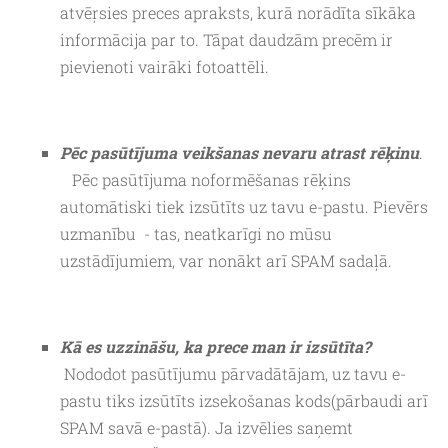
atvēŗsies preces apraksts, kurā norādīta sīkāka
informācija par to. Tāpat daudzām precēm ir
pievienoti vairāki fotoattēli.
Pēc pasūtījuma veikšanas nevaru atrast rēķinu
.
Pēc pasūtījuma noformēšanas rēķins
automātiski tiek izsūtīts uz tavu e-pastu. Pievērs
uzmanību - tas, neatkarīgi no mūsu
uzstādījumiem, var nonākt arī SPAM sadaļā.
Kā es uzzināšu, ka prece man ir izsūtīta?
Nododot pasūtījumu pārvadātājam, uz tavu e-
pastu tiks izsūtīts izsekošanas kods(pārbaudi arī
SPAM savā e-pastā). Ja izvēlies saņemt