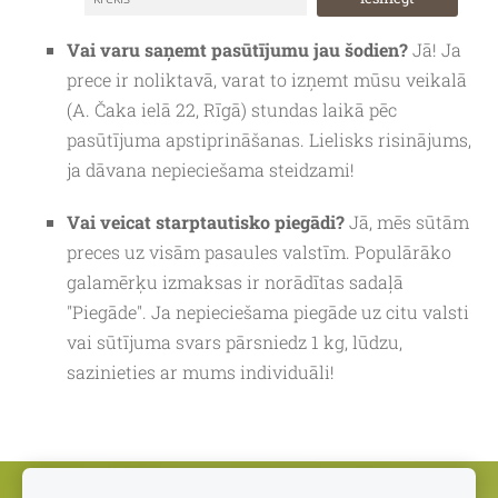
Vai varu saņemt pasūtījumu jau šodien?
Jā! Ja
prece ir noliktavā, varat to izņemt mūsu veikalā
(A. Čaka ielā 22, Rīgā) stundas laikā pēc
pasūtījuma apstiprināšanas. Lielisks risinājums,
ja dāvana nepieciešama steidzami!
Vai veicat starptautisko piegādi?
Jā, mēs sūtām
preces uz visām pasaules valstīm. Populārāko
galamērķu izmaksas ir norādītas sadaļā
"Piegāde". Ja nepieciešama piegāde uz citu valsti
vai sūtījuma svars pārsniedz 1 kg, lūdzu,
sazinieties ar mums individuāli!