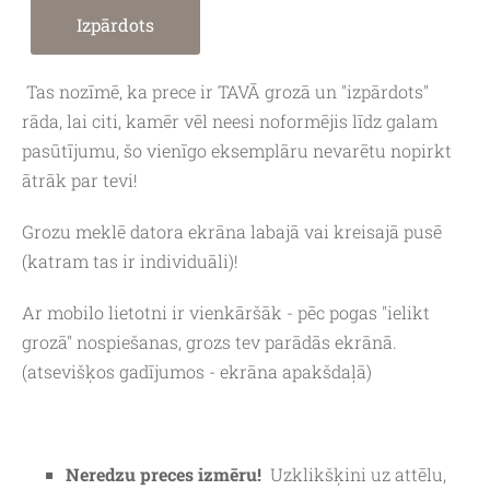
Izpārdots
Tas nozīmē, ka prece ir TAVĀ grozā un "izpārdots"
rāda, lai citi, kamēr vēl neesi noformējis līdz galam
pasūtījumu, šo vienīgo eksemplāru nevarētu nopirkt
ātrāk par tevi!
Grozu meklē datora ekrāna labajā vai kreisajā pusē
(katram tas ir individuāli)!
Ar mobilo lietotni ir vienkāršāk - pēc pogas "ielikt
grozā" nospiešanas, grozs tev parādās ekrānā.
(atsevišķos gadījumos - ekrāna apakšdaļā)
Neredzu preces izmēru!
Uzklikšķini uz attēlu,