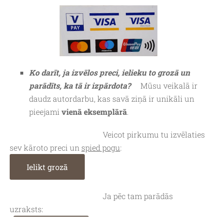
Ko darīt, ja izvēlos preci, ielieku to grozā un
parādīts, ka tā ir izpārdota?
Mūsu veikalā ir
daudz autordarbu, kas savā ziņā ir unikāli un
pieejami
vienā eksemplārā
.
Veicot pirkumu tu izvēlaties
sev kāroto preci un
spied pogu
:
Ielikt grozā
Ja pēc tam parādās
uzraksts: