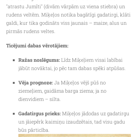
"atrastu Jumīti" (divām vārpām uz viena stiebra) un
rudens veltēm. Miķeļos notika bagātīgi gadatirgi, klāti
galdi, kur tika godināts viss jaunais – maize, alus un
pirmās rudens veltes.
Ticējumi dabas vērotājiem:
Ražas noslēgums:
Līdz Miķeļiem visai labībai
jābūt novāktai, jo pēc tam dabas spēki atpūšas.
Vēja prognoze:
Ja Miķeļos vējš pūš no
ziemeļiem, gaidāma barga ziema; ja no
dienvidiem – silta.
Gadatirgus prieks:
Miķeļos jādodas uz gadatirgu
un jāiepērk kaimiņu izaudzētais, tad visu gadu
būs pārticība.