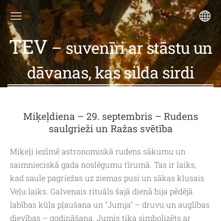
TEV
– suvenīri ar stāstu un
dāvanas, kas silda sirdi
Miķeļdiena – 29. septembris – Rudens
saulgrieži un Ražas svētība
Miķeļi iezīmē astronomiskā rudens sākumu un
saimnieciskā gada noslēgumu tīrumā. Tas ir laiks,
kad saule pagriežas uz ziemas pusi un sākas klusais
Veļu laiks. Galvenais rituāls šajā dienā bija pēdējā
labības kūļa pļaušana un "Jumja" – druvu un auglības
dievības – godināšana. Jumis tika simbolizēts ar