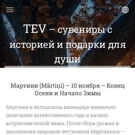
TEV
– сувениры с
историей и подарки для
души
Мартини (Mārtiņi) – 10 ноября – Конец
Осени и Начало Зимы
Мартини в латышском календаре знаменует
окончание хозяйственного года и начало
астрономической зимы. После сбора урожая и
заполнения закромов чествовали Мартиньша –