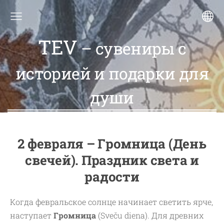
TEV
– сувениры с
историей и подарки для
души
2 февраля – Громница (День
свечей). Праздник света и
радости
Когда февральское солнце начинает светить ярче,
наступает
Громница
(Sveču diena). Для древних