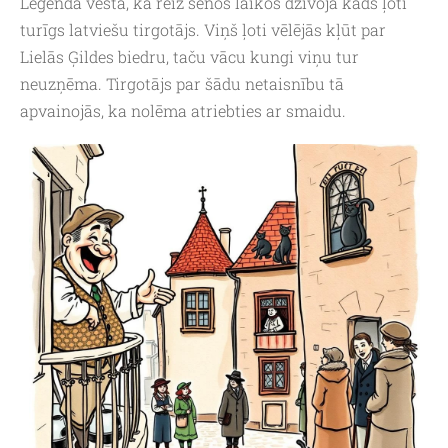
Leģenda vēsta, ka reiz senos laikos dzīvoja kāds ļoti
turīgs latviešu tirgotājs. Viņš ļoti vēlējās kļūt par
Lielās Ģildes biedru, taču vācu kungi viņu tur
neuzņēma. Tirgotājs par šādu netaisnību tā
apvainojās, ka nolēma atriebties ar smaidu.