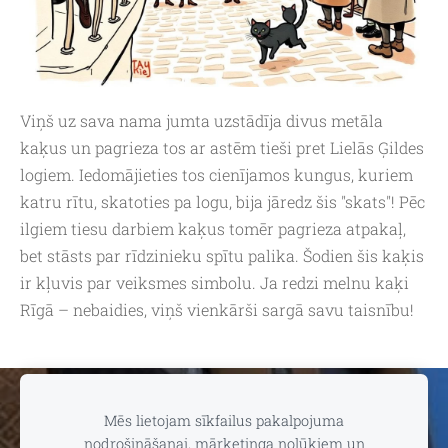
Viņš uz sava nama jumta uzstādīja divus metāla
kaķus un pagrieza tos ar astēm tieši pret Lielās Ģildes
logiem. Iedomājieties tos cienījamos kungus, kuriem
katru rītu, skatoties pa logu, bija jāredz šis "skats"! Pēc
ilgiem tiesu darbiem kaķus tomēr pagrieza atpakaļ,
bet stāsts par rīdzinieku spītu palika. Šodien šis kaķis
ir kļuvis par veiksmes simbolu. Ja redzi melnu kaķi
Rīgā – nebaidies, viņš vienkārši sargā savu taisnību!
Sīkdatnes
Mēs lietojam sīkfailus pakalpojuma
nodrošināšanai, mārketinga nolūkiem un