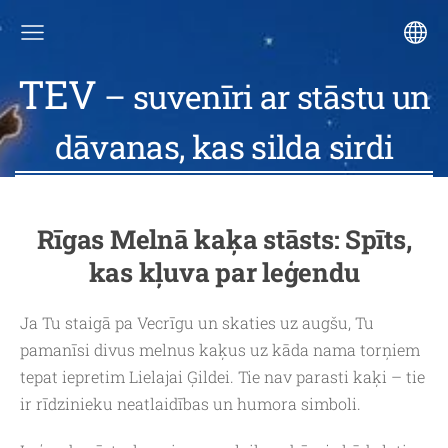
TEV
– suvenīri ar stāstu un
dāvanas, kas silda sirdi
Rīgas Melnā kaķa stāsts: Spīts,
kas kļuva par leģendu
Ja Tu staigā pa Vecrīgu un skaties uz augšu, Tu
pamanīsi divus melnus kaķus uz kāda nama torņiem
tepat iepretim Lielajai Ģildei. Tie nav parasti kaķi – tie
ir rīdzinieku neatlaidības un humora simboli.