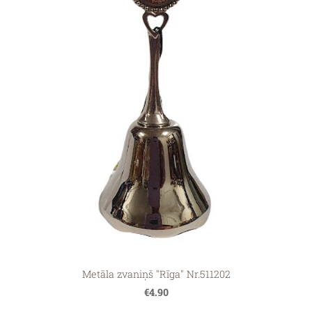
Metāla zvaniņš "Rīga" Nr.511202
€4.90