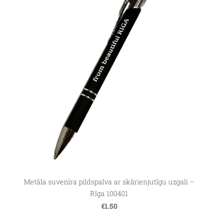
Metāla suvenīra pildspalva ar skārienjutīgu uzgali –
Rīga 100401
€1.50