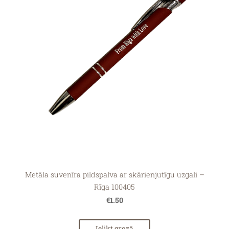
Metāla suvenīra pildspalva ar skārienjutīgu uzgali –
Rīga 100405
€1.50
Ielikt grozā