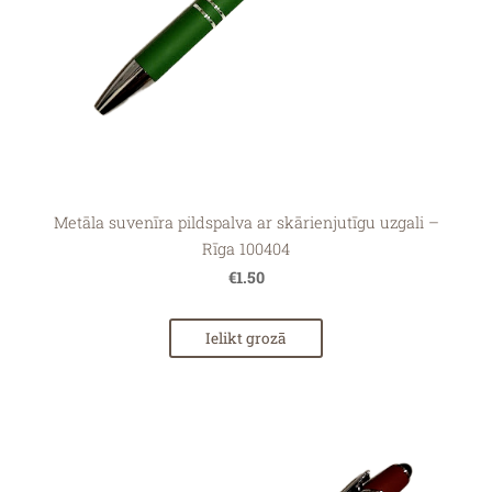
Metāla suvenīra pildspalva ar skārienjutīgu uzgali –
Rīga 100404
€1.50
Ielikt grozā