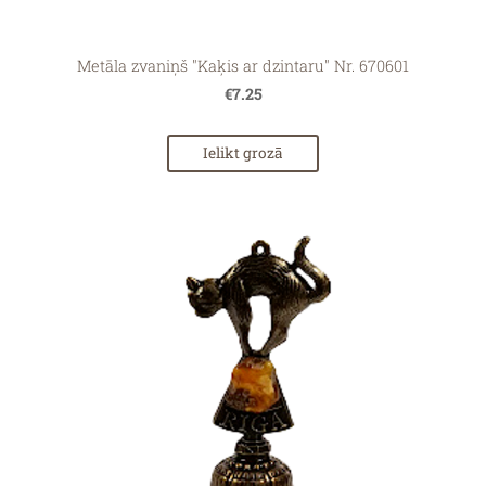
Metāla zvaniņš "Kaķis ar dzintaru" Nr. 670601
€7.25
Ielikt grozā