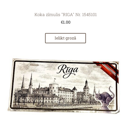
Koka zīmulis "RIGA" Nr. 1545101
€1.00
Ielikt grozā