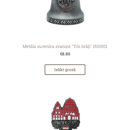
Metāla suvenīra zvaniņš "Trīs brāļi" 1501501
€8.80
Ielikt grozā