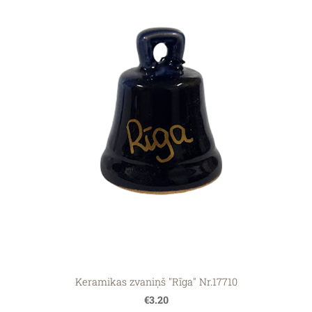
Keramikas zvaniņš "Rīga" Nr.17710
€3.20