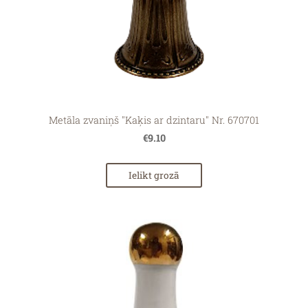
Metāla zvaniņš "Kaķis ar dzintaru" Nr. 670701
€9.10
Ielikt grozā