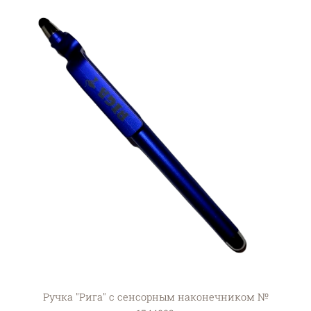
Ручка "Рига" с сенсорным наконечником №