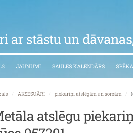
i ar stāstu un dāvanas,
LS
JAUNUMI
SAULES KALENDĀRS
SPĒKA
kals
AKSESUĀRI
piekariņi atslēgām un somām
etāla atslēgu piekari
ūce 057201