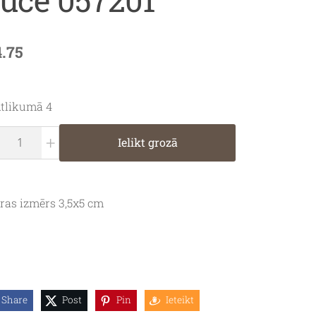
4.75
tlikumā 4
+
Ielikt grozā
ūras izmērs
3,5x5 cm
Share
Post
Pin
Ieteikt