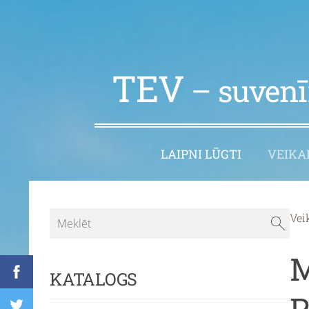
TEV
– suvenīr
LAIPNI LŪGTI
VEIKA
Vei
M
KATALOGS
P