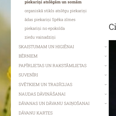
piekariņi atslēgām un somām
organiskā stikls atslēgu piekariņi
ādas piekariņi Spēka zīmes
C
piekariņi no epoksīda
ziedu vainadziņi
SKAISTUMAM UN HIGIĒNAI
›
BĒRNIEM
›
PAPĪRLIETAS UN RAKSTĀMLIETAS
›
SUVENĪRI
›
SVĒTKIEM UN TRADĪCIJAS
›
NAUDAS DĀVINĀŠANAI
›
DĀVANAS UN DĀVANU SAIŅOŠANAI
›
DĀVANU KARTES