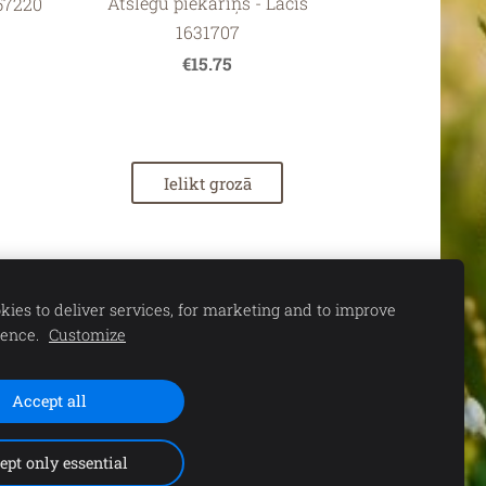
Atslēgu piekariņš - Lācis
57220
1631707
€15.75
Ielikt grozā
ies to deliver services, for marketing and to improve
ience.
Customize
Accept all
S. 11.00-15.00 |
ept only essential