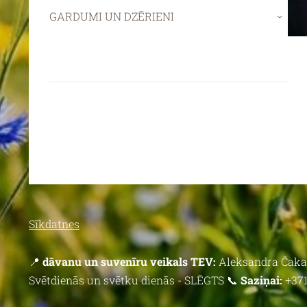
GARDUMI UN DZĒRIENI
›
Sīkdatnes
📍
dāvanu un suvenīru veikals TEV:
Aleksandra Čaka 
Svētdienās un svētku dienās - SLĒGTS 📞
Saziņai:
+371