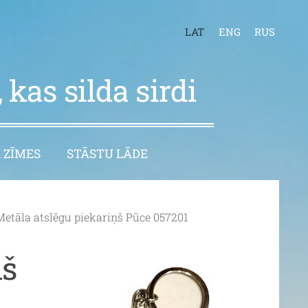
LAT
ENG
RUS
 kas silda sirdi
 ZĪMES
STĀSTU LĀDE
Metāla atslēgu piekariņš Pūce 057201
ņš