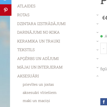
ATLAIDES
ROTAS
€
›
DZINTARA IZSTRĀDĀJUMI
›
DARINĀJUMI NO KOKA
›
A
KERAMIKA UN TRAUKI
›
-
TEKSTILS
›
APĢĒRBS UN ADĪJUMI
›
MĀJAI UN INTERJERAM
fig
›
AKSESUĀRI
›
prievītes un jostas
aksesuāri vīriešiem
maki un maciņi