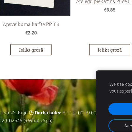
Atslēgu piekariņš Pūce 0
€3.85
Apsveikuma katīte PP108
€2.20
Ielikt grozā
Ielikt grozā
We use cook
your exper
ielā 22, Rīgā 🕒
Darba laiks:
P.-C. 11.00-19.00 | P. 11.00-18.00 | 
 29102646 (+WhatsApp)
Acc