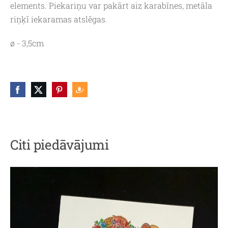
elements. Piekariņu var pakārt aiz karabīnes, metāla
riņķī iekaramas atslēgas.
ø - 3,5cm
Citi piedāvājumi