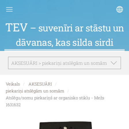
TEV
– suvenīri ar stāstu un
dāvanas, kas silda sirdi
AKSESUĀRI > piekariņi atslēgām un somām
Veikals
AKSESUĀRI
piekariņi atslēgām un somām
Atslēgu/somu piekariņš ar organisko stiklu - Mežs
1631632