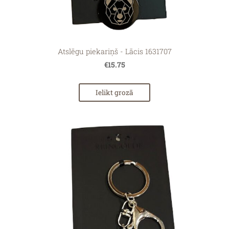
Atslēgu piekariņš - Lācis 1631707
€15.75
Ielikt grozā