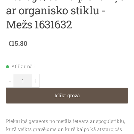
ar organisko stiklu -
Mežs 1631632
€15.80
Atlikumā 1
-
+
Ielikt grozā
Piekariņš gatavots no metāla ietvara ar spoguļstiklu,
kurā veikts gravējums un kurš kalpo kā atstarojošs