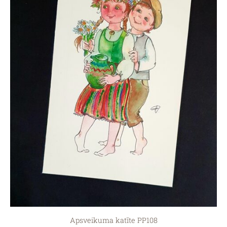
Apsveikuma katīte PP108