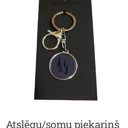
Atslēgu/somu piekariņš