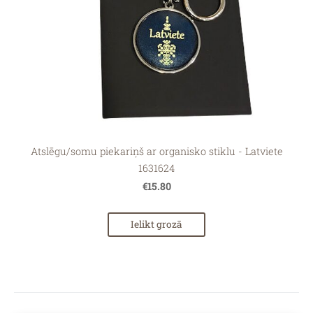
Atslēgu/somu piekariņš ar organisko stiklu - Latviete
1631624
€15.80
Ielikt grozā