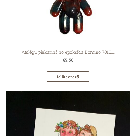
Atslēgu piekariņš no epoksīda Domino 701011
€5.50
Ielikt grozā