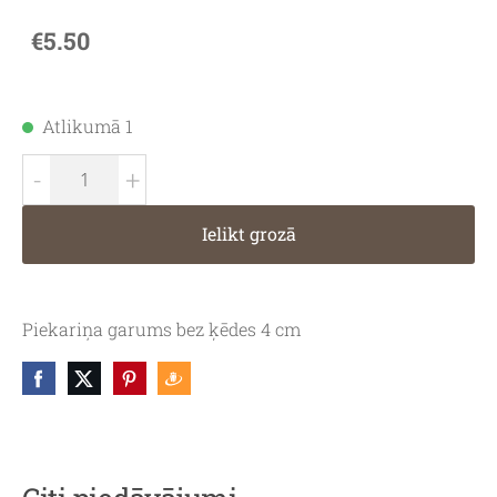
€5.50
Atlikumā 1
-
+
Ielikt grozā
Piekariņa garums bez ķēdes 4 cm