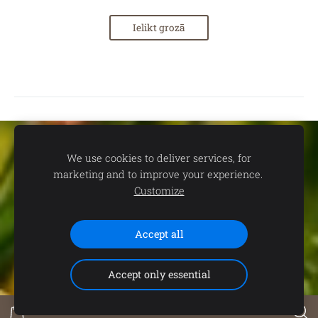
Ielikt grozā
Sīkdatnes
We use cookies to deliver services, for
marketing and to improve your experience.
📍
dāvanu un suvenīru veikals TEV:
Aleksandra Čaka ielā 22,
Customize
Rīgā 🕒
Darba laiks:
P.-C. 11.00-19.00 | P. 11.00-18.00 | S. 11.00-
15.00 | Svētdienās un svētku dienās - SLĒGTS 📞
Saziņai:
+371
29102646 (+WhatsApp)
Accept all
Accept only essential