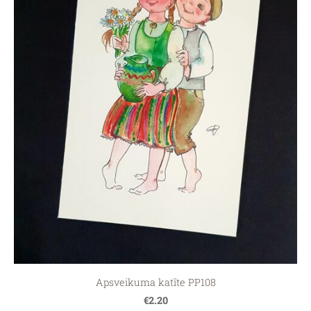
Apsveikuma katīte PP108
€2.20