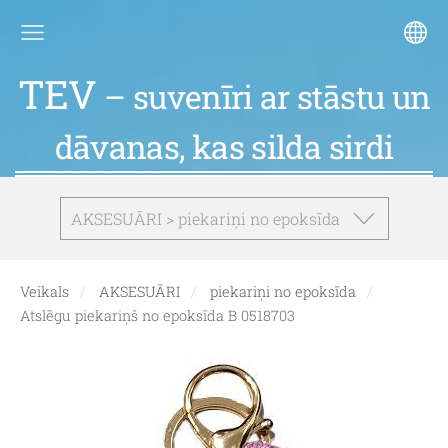
TEV
– suvenīri ar stāstu un
dāvanas, kas silda sirdi
AKSESUĀRI > piekariņi no epoksīda
Veikals
AKSESUĀRI
piekariņi no epoksīda
Atslēgu piekariņš no epoksīda B 0518703