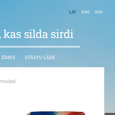
LAT
ENG
RUS
 kas silda sirdi
 ZĪMES
STĀSTU LĀDE
Principal"