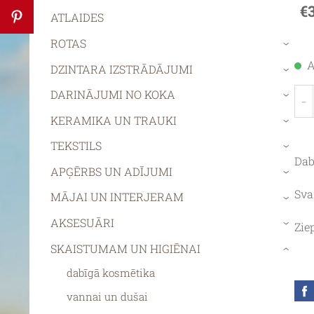
€
ATLAIDES
ROTAS
›
A
DZINTARA IZSTRĀDĀJUMI
›
DARINĀJUMI NO KOKA
-
›
KERAMIKA UN TRAUKI
›
TEKSTILS
›
Dab
APĢĒRBS UN ADĪJUMI
›
Sva
MĀJAI UN INTERJERAM
›
AKSESUĀRI
Zie
›
SKAISTUMAM UN HIGIĒNAI
›
dabīgā kosmētika
vannai un dušai