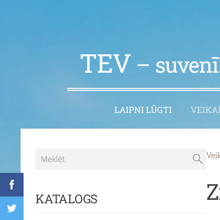
TEV
– suvenīr
LAIPNI LŪGTI
VEIKA
Vei
Z
KATALOGS