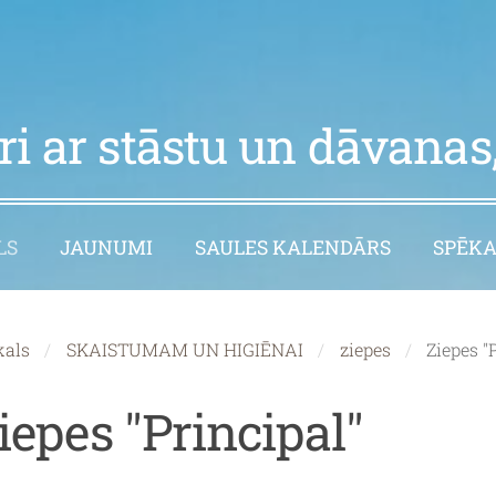
i ar stāstu un dāvanas,
LS
JAUNUMI
SAULES KALENDĀRS
SPĒKA
kals
SKAISTUMAM UN HIGIĒNAI
ziepes
Ziepes "
iepes "Principal"