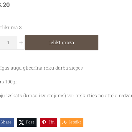
3.20
tlikumā 3
+
Ielikt grozā
īgas augu glicerīna roku darba ziepes
rs 100gr
pju izskats (krāsu izvietojums) var atšķirties no attēlā redz
Share
Post
Pin
Ieteikt