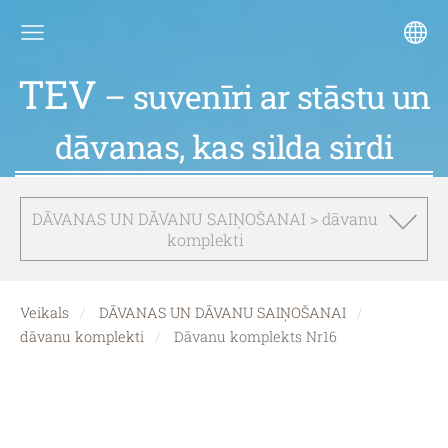
TEV
– suvenīri ar stāstu un
dāvanas, kas silda sirdi
DĀVANAS UN DĀVANU SAIŅOŠANAI > dāvanu
komplekti
Veikals
DĀVANAS UN DĀVANU SAIŅOŠANAI
dāvanu komplekti
Dāvanu komplekts Nr16