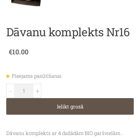
Dāvanu komplekts Nr16
€10.00
Pieejams pasūtīšanai
-
+
Ielikt grozā
Dāvanu komplekts ar 4 dažādām BIO garšvielām .