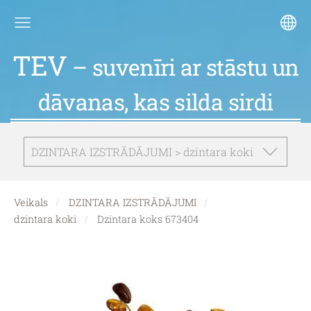
TEV
– suvenīri ar stāstu un
dāvanas, kas silda sirdi
DZINTARA IZSTRĀDĀJUMI > dzintara koki
Veikals
DZINTARA IZSTRĀDĀJUMI
dzintara koki
Dzintara koks 673404