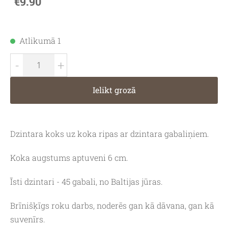
€9.90
Atlikumā 1
-
+
Ielikt grozā
Dzintara koks uz koka ripas ar dzintara gabaliņiem.
Koka augstums aptuveni 6 cm.
Īsti dzintari - 45 gabali, no Baltijas jūras.
Brīnišķīgs roku darbs, noderēs gan kā dāvana, gan kā
suvenīrs.