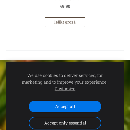
€9.90
Ielikt grozā
Sīkdatnes
We use cookies to deliver services, for
marketing and to improve your experience.
📍
dāvanu un suvenīru veikals TEV:
Aleksandra Čaka ielā 22,
Customize
Rīgā 🕒
Darba laiks:
P.-C. 11.00-19.00 | P. 11.00-18.00 | S. 11.00-
15.00 | Svētdienās un svētku dienās - SLĒGTS 📞
Saziņai:
+371
Accept all
29102646 (+WhatsApp)
Accept only essential