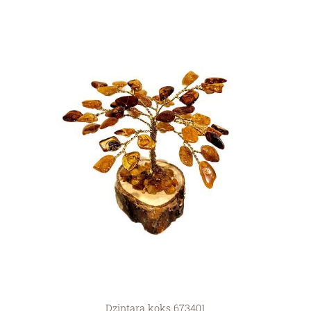
Dzintara koks 673401