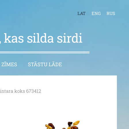
LAT
ENG
RUS
 kas silda sirdi
 ZĪMES
STĀSTU LĀDE
intara koks 673412