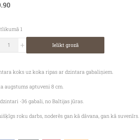
9.90
tlikumā 1
+
Ielikt grozā
ntara koks uz koka ripas ar dzintara gabaliņiem.
a augstums aptuveni 8 cm.
 dzintari -36 gabali, no Baltijas jūras.
nišķīgs roku darbs, noderēs gan kā dāvana, gan kā suvenīrs.