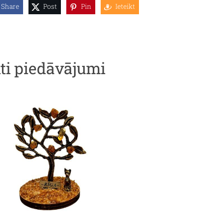
Share
Post
Pin
Ieteikt
iti piedāvājumi