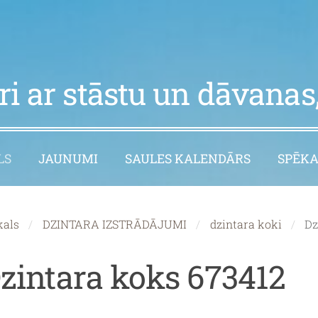
i ar stāstu un dāvanas,
LS
JAUNUMI
SAULES KALENDĀRS
SPĒKA
kals
DZINTARA IZSTRĀDĀJUMI
dzintara koki
Dz
zintara koks 673412