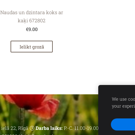
Naudas un dzintara koks ar
kaķi 672802
€9.00
Ielikt grozā
We use cook
your exper
ielā 22, Rīgā 🕒
Darba laiks:
P.-C. 11.00-19.00 | P. 11.00-18.00 | 