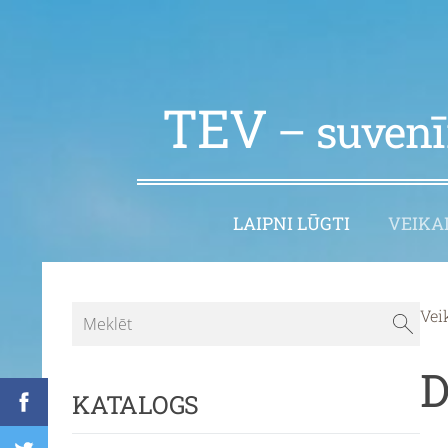
TEV
– suvenīr
LAIPNI LŪGTI
VEIKA
Vei
D
KATALOGS