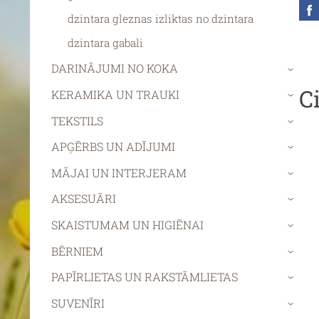
dzintara gleznas izliktas no dzintara
dzintara gabali
DARINĀJUMI NO KOKA
›
C
KERAMIKA UN TRAUKI
›
TEKSTILS
›
APĢĒRBS UN ADĪJUMI
›
MĀJAI UN INTERJERAM
›
AKSESUĀRI
›
SKAISTUMAM UN HIGIĒNAI
›
BĒRNIEM
›
PAPĪRLIETAS UN RAKSTĀMLIETAS
›
SUVENĪRI
›