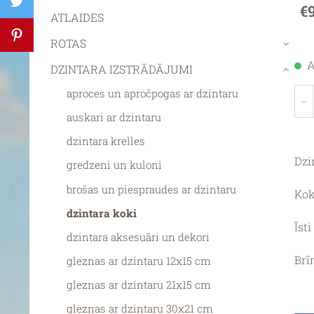
€
ATLAIDES
ROTAS
›
A
DZINTARA IZSTRĀDĀJUMI
›
aproces un apročpogas ar dzintaru
-
auskari ar dzintaru
dzintara krelles
Dzi
gredzeni un kuloni
brošas un piespraudes ar dzintaru
Kok
dzintara koki
Īsti
dzintara aksesuāri un dekori
Brī
gleznas ar dzintaru 12x15 cm
gleznas ar dzintaru 21x15 cm
gleznas ar dzintaru 30x21 cm