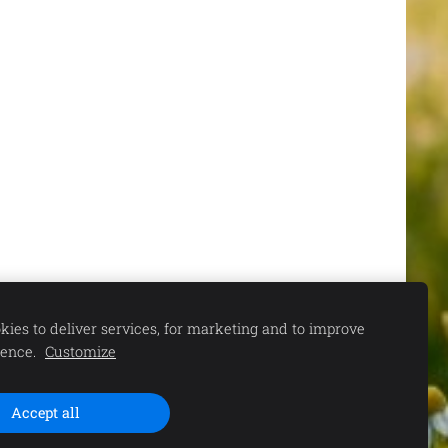
ies to deliver services, for marketing and to improve
ience.
Customize
Accept all
S. 11.00-15.00 |