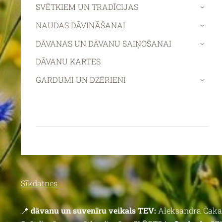
SVĒTKIEM UN TRADĪCIJAS
›
NAUDAS DĀVINĀŠANAI
›
DĀVANAS UN DĀVANU SAIŅOŠANAI
›
DĀVANU KARTES
GARDUMI UN DZĒRIENI
›
Sīkdatnes
📍
dāvanu un suvenīru veikals TEV:
Aleksandra Čaka 