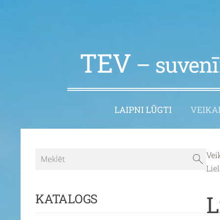
TEV
– suvenīr
LAIPNI LŪGTI
VEIKA
Vei
Lie
L
KATALOGS