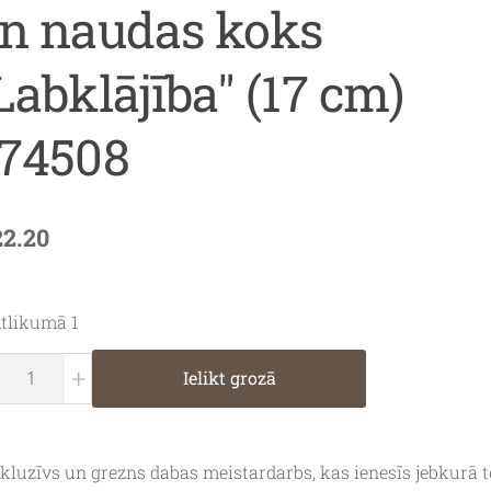
n naudas koks
Labklājība" (17 cm)
74508
22.20
tlikumā 1
+
Ielikt grozā
kluzīvs un grezns dabas meistardarbs, kas ienesīs jebkurā t