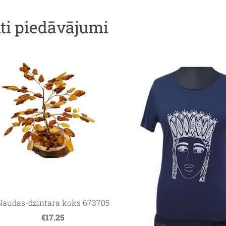
iti piedāvājumi
Naudas-dzintara koks 673705
€17.25