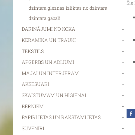
Šis
dzintara gleznas izliktas no dzintara
dzintara gabali
DARINĀJUMI NO KOKA
›
KERAMIKA UN TRAUKI
›
TEKSTILS
›
APĢĒRBS UN ADĪJUMI
›
MĀJAI UN INTERJERAM
›
AKSESUĀRI
›
SKAISTUMAM UN HIGIĒNAI
›
BĒRNIEM
›
PAPĪRLIETAS UN RAKSTĀMLIETAS
›
SUVENĪRI
›