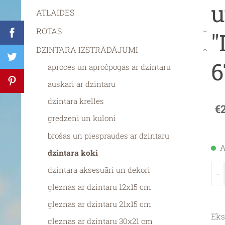
u
ATLAIDES
ROTAS
"
›
DZINTARA IZSTRĀDĀJUMI
›
6
aproces un apročpogas ar dzintaru
auskari ar dzintaru
dzintara krelles
€
gredzeni un kuloni
brošas un piespraudes ar dzintaru
A
dzintara koki
dzintara aksesuāri un dekori
-
gleznas ar dzintaru 12x15 cm
gleznas ar dzintaru 21x15 cm
Eks
gleznas ar dzintaru 30x21 cm