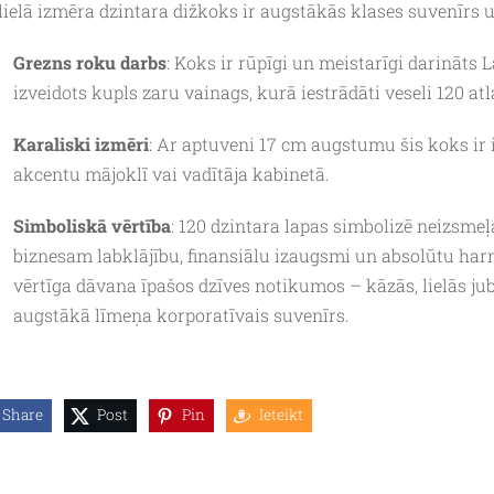
 lielā izmēra dzintara dižkoks ir augstākās klases suvenīrs un
Grezns roku darbs
: Koks ir rūpīgi un meistarīgi darināts 
izveidots kupls zaru vainags, kurā iestrādāti veseli 120 atl
Karaliski izmēri
: Ar aptuveni 17 cm augstumu šis koks ir
akcentu mājoklī vai vadītāja kabinetā.
Simboliskā vērtība
: 120 dzintara lapas simbolizē neizsme
biznesam labklājību, finansiālu izaugsmi un absolūtu ha
vērtīga dāvana īpašos dzīves notikumos – kāzās, lielās j
augstākā līmeņa korporatīvais suvenīrs.
Share
Post
Pin
Ieteikt