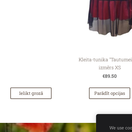
Kleita-tunika "Tautumeit
izmērs XS
€89.50
Ielikt grozā
Parādīt opcijas
We use cook