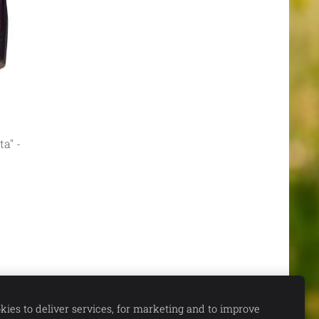
a" -
ies to deliver services, for marketing and to improve