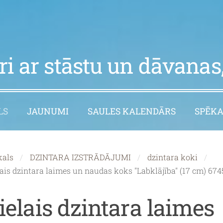
i ar stāstu un dāvanas,
LS
JAUNUMI
SAULES KALENDĀRS
SPĒKA
kals
DZINTARA IZSTRĀDĀJUMI
dzintara koki
lais dzintara laimes un naudas koks "Labklājība" (17 cm) 67
ielais dzintara laimes