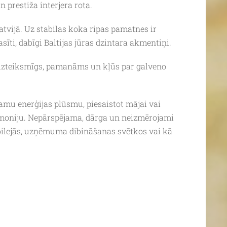
 prestiža interjera rota.
Latvijā. Uz stabilas koka ripas pamatnes ir
asīti, dabīgi Baltijas jūras dzintara akmentiņi.
 izteiksmīgs, pamanāms un kļūs par galveno
ļamu enerģijas plūsmu, piesaistot mājai vai
rmoniju. Nepārspējama, dārga un neizmērojami
ubilejās, uzņēmuma dibināšanas svētkos vai kā