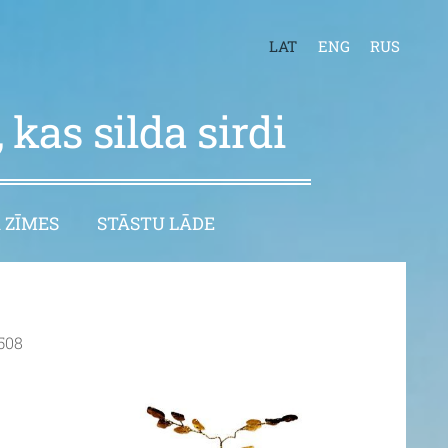
LAT
ENG
RUS
 kas silda sirdi
 ZĪMES
STĀSTU LĀDE
4508