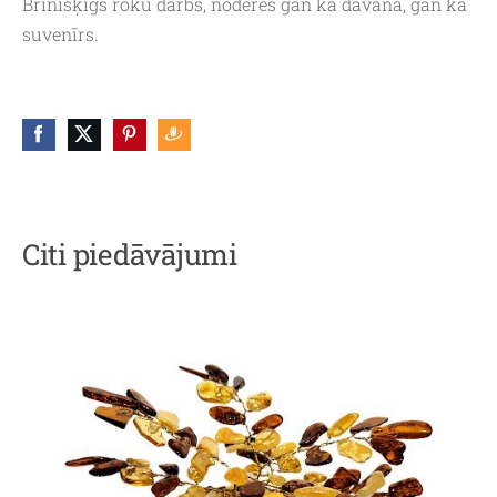
Brīnišķīgs roku darbs, noderēs gan kā dāvana, gan kā
suvenīrs.
Citi piedāvājumi