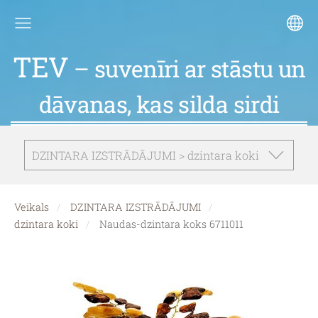
TEV
– suvenīri ar stāstu un
dāvanas, kas silda sirdi
DZINTARA IZSTRĀDĀJUMI > dzintara koki
Veikals
DZINTARA IZSTRĀDĀJUMI
dzintara koki
Naudas-dzintara koks 6711011