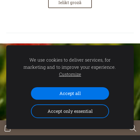
Ielikt grozā
Sīkdatnes
We use cookies to deliver services, for
marketing and to improve your experience.
📍
dāvanu un suvenīru veikals TEV:
Aleksandra Čaka ielā 22,
Customize
Rīgā 🕒
Darba laiks:
P.-C. 11.00-19.00 | P. 11.00-18.00 | S. 11.00-
15.00 | Svētdienās un svētku dienās - SLĒGTS 📞
Saziņai:
+371
Accept all
29102646 (+WhatsApp)
Accept only essential