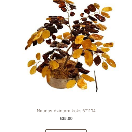
Naudas-dzintara koks 671104
€35.00