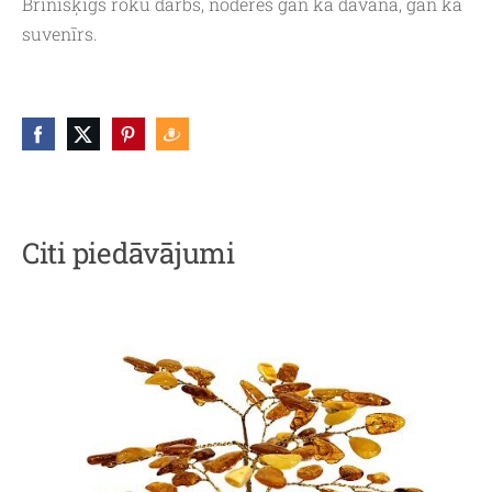
Brīnišķīgs roku darbs, noderēs gan kā dāvana, gan kā
suvenīrs.
Citi piedāvājumi