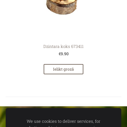
Dzintara koks 673411
€9.90
Ielikt grozā
Sīkdatnes
We use cookies to deliver services, for