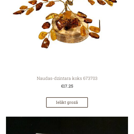
Naudas-dzintara koks 673703
€17.25
Ielikt grozā