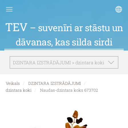
TEV
– suvenīri ar stāstu un
dāvanas, kas silda sirdi
DZINTARA IZSTRĀDĀJUMI > dzintara koki
Veikals
DZINTARA IZSTRĀDĀJUMI
dzintara koki
Naudas-dzintara koks 673702