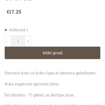
€17.25
Atlikumā 1
-
+
Ielikt grozā
Dzintara koks uz koka ripas ar dzintara gabaliņiem.
Koka augstums aptuveni 15cm.
Īsti dzintari - 71 gabali, no Baltijas jūras.