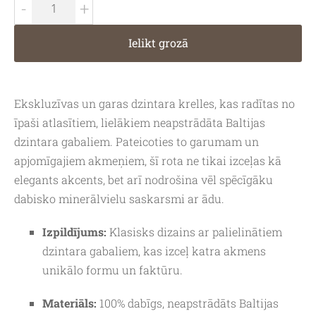
-
+
Ielikt grozā
Ekskluzīvas un garas dzintara krelles, kas radītas no
īpaši atlasītiem, lielākiem neapstrādāta Baltijas
dzintara gabaliem. Pateicoties to garumam un
apjomīgajiem akmeņiem, šī rota ne tikai izceļas kā
elegants akcents, bet arī nodrošina vēl spēcīgāku
dabisko minerālvielu saskarsmi ar ādu.
Izpildījums:
Klasisks dizains ar palielinātiem
dzintara gabaliem, kas izceļ katra akmens
unikālo formu un faktūru.
Materiāls:
100% dabīgs, neapstrādāts Baltijas