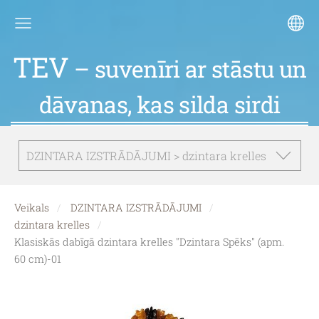
TEV
– suvenīri ar stāstu un
dāvanas, kas silda sirdi
DZINTARA IZSTRĀDĀJUMI > dzintara krelles
Veikals
DZINTARA IZSTRĀDĀJUMI
dzintara krelles
Klasiskās dabīgā dzintara krelles "Dzintara Spēks" (apm.
60 cm)-01