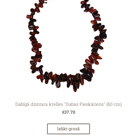
Dabīgā dzintara krelles "Dabas Pieskāriens" (60 cm)
€37.70
Ielikt grozā