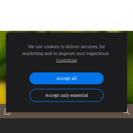
Sīkdatnes
We use cookies to deliver services, for
marketing and to improve your experience.
📍
dāvanu un suvenīru veikals TEV:
Aleksandra Čaka ielā 22,
Customize
Rīgā 🕒
Darba laiks:
P.-C. 11.00-19.00 | P. 11.00-18.00 | S. 11.00-
15.00 | Svētdienās un svētku dienās - SLĒGTS 📞
Saziņai:
+371
Accept all
29102646 (+WhatsApp)
Accept only essential