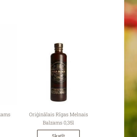
lzams
Oriģinālais Rīgas Melnais
Balzams 0,35l
Skatīt