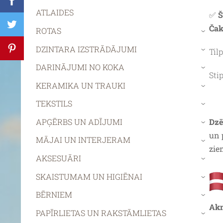
ATLAIDES
✅
Š
Čak
ROTAS
›
DZINTARA IZSTRĀDĀJUMI
Tilp
›
DARINĀJUMI NO KOKA
›
Sti
KERAMIKA UN TRAUKI
›
TEKSTILS
›
APĢĒRBS UN ADĪJUMI
Dzē
›
un 
MĀJAI UN INTERJERAM
›
zie
AKSESUĀRI
›
SKAISTUMAM UN HIGIĒNAI
›
BĒRNIEM
›
Akm
PAPĪRLIETAS UN RAKSTĀMLIETAS
›