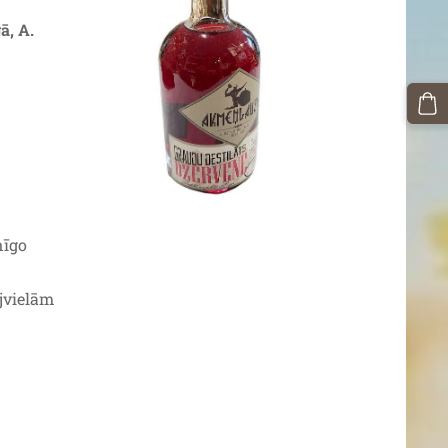
ā, A.
nīgo
ejvielām