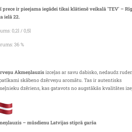
ī prece ir pieejama iegādei tikai klātienē veikalā 'TEV' – Rīg
a ielā 22.
ums: 0,2l / 0,5l
prums: 36 %
rveņu Akmeņlauzis
izceļas ar savu dabisko, nedaudz rude
patīkami skābeno dzērveņu aromātu. Tas ir autentisks
meļnieku dzēriens, kas gatavots no augstākās kvalitātes iz
eņlauzis – mūsdienu Latvijas stiprā garša