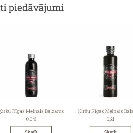
iti piedāvājumi
Ķiršu Rīgas Melnais Balzams
Ķiršu Rīgas Melnais Ba
0,04l
0,2l
Skatīt
Skatīt