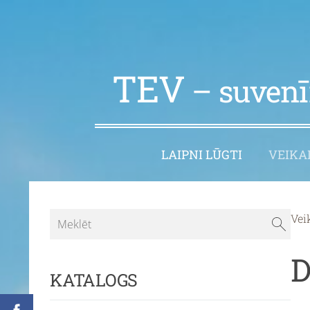
TEV
– suvenīr
LAIPNI LŪGTI
VEIKA
Vei
D
KATALOGS