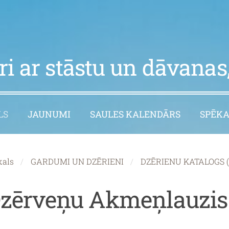
i ar stāstu un dāvanas,
LS
JAUNUMI
SAULES KALENDĀRS
SPĒKA
kals
GARDUMI UN DZĒRIENI
DZĒRIENU KATALOGS (ti
zērveņu Akmeņlauzis