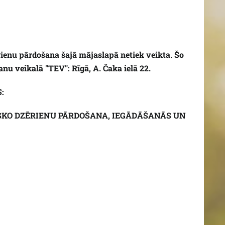
ienu pārdošana šajā mājaslapā netiek veikta. Šo
nu veikalā "TEV": Rīgā, A. Čaka ielā 22.
S:
ISKO DZĒRIENU PĀRDOŠANA, IEGĀDĀŠANĀS UN