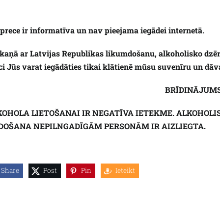
ī prece ir informatīva un nav pieejama iegādei internetā.
kaņā ar Latvijas Republikas likumdošanu, alkoholisko dzēr
ci Jūs varat iegādāties tikai klātienē mūsu suvenīru un dāva
BRĪDINĀJUM
KOHOLA LIETOŠANAI IR NEGATĪVA IETEKME. ALKOHOL
DOŠANA NEPILNGADĪGĀM PERSONĀM IR AIZLIEGTA.
Share
Post
Pin
Ieteikt