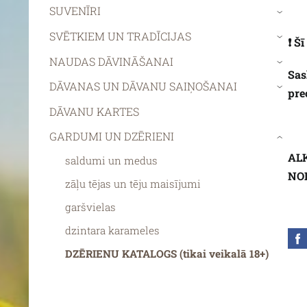
SUVENĪRI
›
SVĒTKIEM UN TRADĪCIJAS
›
❗ Š
NAUDAS DĀVINĀŠANAI
›
Sas
DĀVANAS UN DĀVANU SAIŅOŠANAI
›
pre
DĀVANU KARTES
GARDUMI UN DZĒRIENI
›
AL
saldumi un medus
NO
zāļu tējas un tēju maisījumi
garšvielas
dzintara karameles
DZĒRIENU KATALOGS (tikai veikalā 18+)