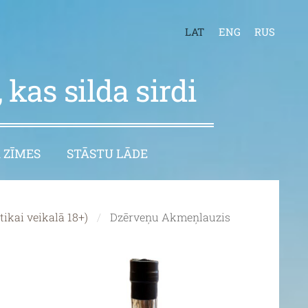
LAT
ENG
RUS
 kas silda sirdi
 ZĪMES
STĀSTU LĀDE
kai veikalā 18+)
Dzērveņu Akmeņlauzis