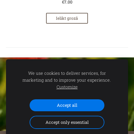
€7.00
Ielikt grozā
Sīkdatnes
We use cookies to deliver services, for
marketing and to improve your experience.
📍
dāvanu un suvenīru veikals TEV:
Aleksandra Čaka ielā 22,
Customize
Rīgā 🕒
Darba laiks:
P.-C. 11.00-19.00 | P. 11.00-18.00 | S. 11.00-
15.00 | Svētdienās un svētku dienās - SLĒGTS 📞
Saziņai:
+371
29102646 (+WhatsApp)
Accept all
Accept only essential