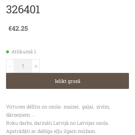
326401
€42.25
Atlikumā 1
-
+
Ielikt grozā
Virtuves dēlītis no ozola- maizei, gaļai, zivīm,
dārzeņiem ...
Roku darbs, darināti Latvijā no Latvijas ozola.
Apstrādāti ar dabīgu eļļu ilgam mūžam.