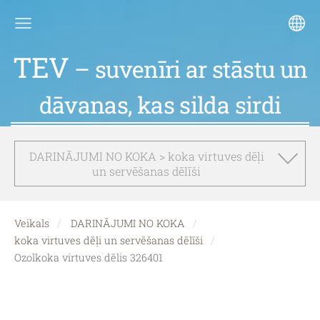
TEV
– suvenīri ar stāstu un
dāvanas, kas silda sirdi
DARINĀJUMI NO KOKA > koka virtuves dēļi
un servēšanas dēlīši
Veikals
DARINĀJUMI NO KOKA
koka virtuves dēļi un servēšanas dēlīši
Ozolkoka virtuves dēlis 326401