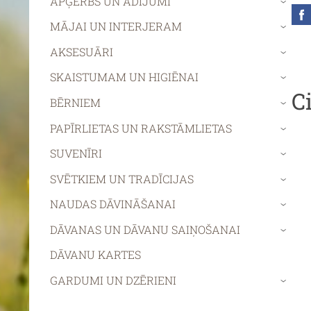
APĢĒRBS UN ADĪJUMI
›
MĀJAI UN INTERJERAM
›
AKSESUĀRI
›
SKAISTUMAM UN HIGIĒNAI
›
C
BĒRNIEM
›
PAPĪRLIETAS UN RAKSTĀMLIETAS
›
SUVENĪRI
›
SVĒTKIEM UN TRADĪCIJAS
›
NAUDAS DĀVINĀŠANAI
›
DĀVANAS UN DĀVANU SAIŅOŠANAI
›
DĀVANU KARTES
GARDUMI UN DZĒRIENI
›