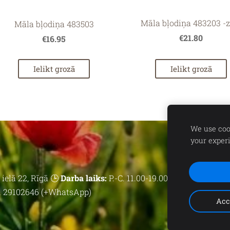
Māla bļodiņa 483203 -z
Māla bļodiņa 483503
€21.80
€16.95
Ielikt grozā
Ielikt grozā
We use cook
your exper
ielā 22, Rīgā 🕒
Darba laiks:
P.-C. 11.00-19.00 | P. 11.00-18.00 | 
 29102646 (+WhatsApp)
Acc