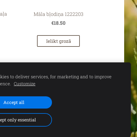
aļa
Māla bļodiņa 1222203
€18.50
Ielikt grozā
ies to deliver services, for marketing and to improve
ience.
Customize
Accept all
S. 11.00-15.00 |
ept only essential