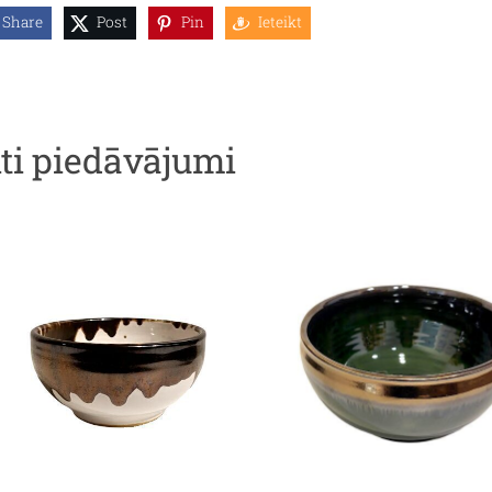
Share
Post
Pin
Ieteikt
iti piedāvājumi