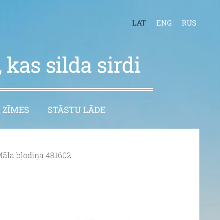
LAT
ENG
RUS
 kas silda sirdi
 ZĪMES
STĀSTU LĀDE
āla bļodiņa 481602