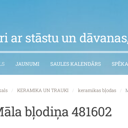
i ar stāstu un dāvanas,
LS
JAUNUMI
SAULES KALENDĀRS
SPĒKA
kals
KERAMIKA UN TRAUKI
keramikas bļodas
M
āla bļodiņa 481602