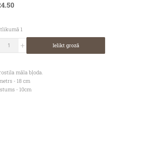
24.50
tlikumā 1
+
Ielikt grozā
rostila māla bļoda.
metrs - 18 cm
stums - 10cm