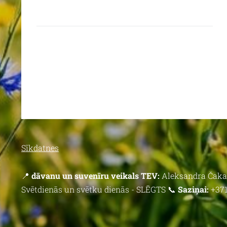
Sīkdatnes
📍
dāvanu un suvenīru veikals TEV:
Aleksandra Čaka 
Svētdienās un svētku dienās - SLĒGTS 📞
Saziņai:
+371