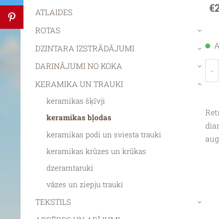
€
ATLAIDES
ROTAS
›
A
DZINTARA IZSTRĀDĀJUMI
›
DARINĀJUMI NO KOKA
-
›
KERAMIKA UN TRAUKI
›
keramikas šķīvji
Ret
keramikas bļodas
dia
keramikas podi un sviesta trauki
aug
keramikas krūzes un krūkas
dzeramtaruki
vāzes un ziepju trauki
TEKSTILS
›