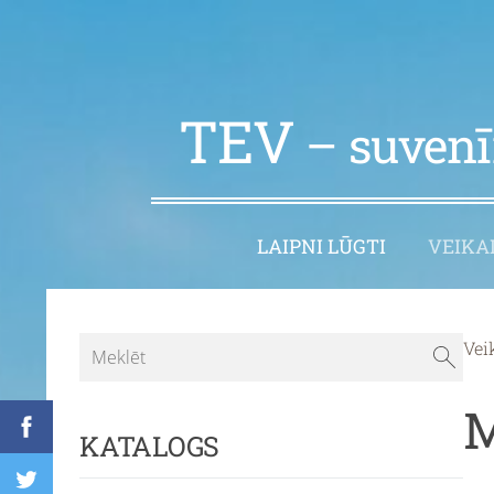
TEV
– suvenīr
LAIPNI LŪGTI
VEIKA
Vei
M
KATALOGS