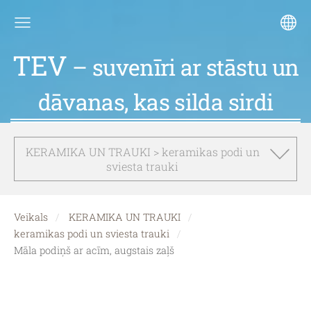
TEV
– suvenīri ar stāstu un
dāvanas, kas silda sirdi
KERAMIKA UN TRAUKI > keramikas podi un
sviesta trauki
Veikals
KERAMIKA UN TRAUKI
keramikas podi un sviesta trauki
Māla podiņš ar acīm, augstais zaļš