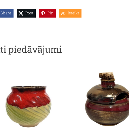
Share
Post
Pin
Ieteikt
iti piedāvājumi