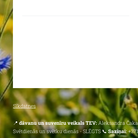
Sīkdatnes
📍
dāvanu un suvenīru veikals TEV:
Aleksandra Čaka 
Svētdienās un svētku dienās - SLĒGTS 📞
Saziņai:
+371