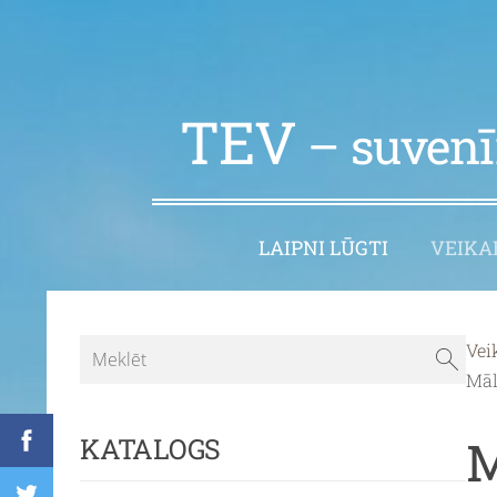
TEV
– suvenīr
LAIPNI LŪGTI
VEIKA
Vei
Māl
M
KATALOGS