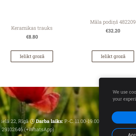
Māla podiņš 482209
Keramikas trauks
€32.20
€8.80
Ielikt grozā
Ielikt grozā
We use cook
your exper
ielā 22, Rīgā 🕒
Darba laiks:
P.-C. 11.00-19.00 | P. 11.00-18.00 | 
 29102646 (+WhatsApp)
Acc