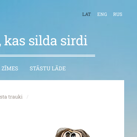
LAT
ENG
RUS
 kas silda sirdi
 ZĪMES
STĀSTU LĀDE
sta trauki