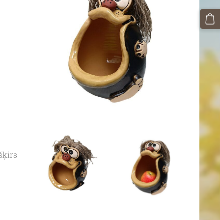
šķirs