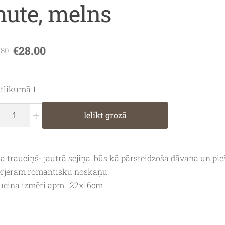
ute, melns
€28.00
.80
tlikumā 1
+
Ielikt grozā
a trauciņš- jautrā sejiņa, būs kā pārsteidzoša dāvana un pie
erjeram romantisku noskaņu.
uciņa izmēri apm.: 22x16cm