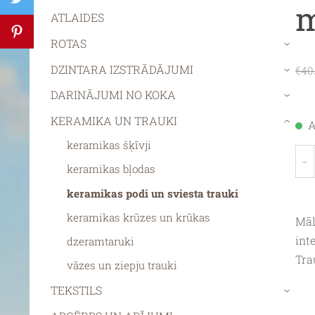
m
ATLAIDES
ROTAS
›
DZINTARA IZSTRĀDĀJUMI
€40
›
DARINĀJUMI NO KOKA
›
KERAMIKA UN TRAUKI
A
›
keramikas šķīvji
-
keramikas bļodas
keramikas podi un sviesta trauki
keramikas krūzes un krūkas
Māl
int
dzeramtaruki
Tra
vāzes un ziepju trauki
TEKSTILS
›