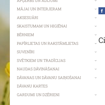
APĢĒRBS UN ADĪJUMI
›
MĀJAI UN INTERJERAM
›
AKSESUĀRI
›
SKAISTUMAM UN HIGIĒNAI
›
BĒRNIEM
›
C
PAPĪRLIETAS UN RAKSTĀMLIETAS
›
SUVENĪRI
›
SVĒTKIEM UN TRADĪCIJAS
›
NAUDAS DĀVINĀŠANAI
›
DĀVANAS UN DĀVANU SAIŅOŠANAI
›
DĀVANU KARTES
GARDUMI UN DZĒRIENI
›