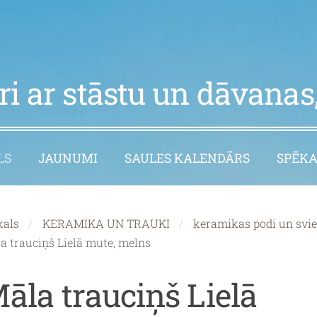
i ar stāstu un dāvanas,
LS
JAUNUMI
SAULES KALENDĀRS
SPĒKA
kals
KERAMIKA UN TRAUKI
keramikas podi un svie
a trauciņš Lielā mute, melns
āla trauciņš Lielā