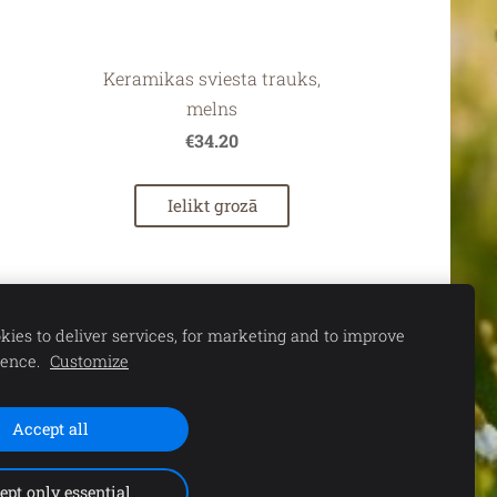
Keramikas sviesta trauks,
melns
€34.20
Ielikt grozā
ies to deliver services, for marketing and to improve
ience.
Customize
Accept all
S. 11.00-15.00 |
ept only essential