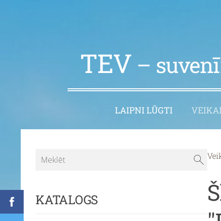
TEV
– suvenīr
LAIPNI LŪGTI
VEIKA
Vei
Š
KATALOGS
"