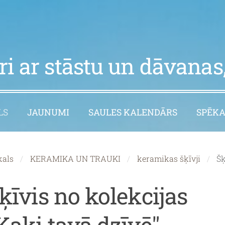
i ar stāstu un dāvanas,
LS
JAUNUMI
SAULES KALENDĀRS
SPĒKA
kals
KERAMIKA UN TRAUKI
keramikas šķīvji
Šķ
ķīvis no kolekcijas
Kaķi tavā dzīvē"