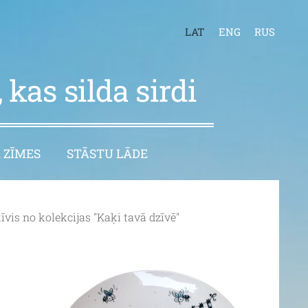
LAT
ENG
RUS
 kas silda sirdi
 ZĪMES
STĀSTU LĀDE
īvis no kolekcijas "Kaķi tavā dzīvē"