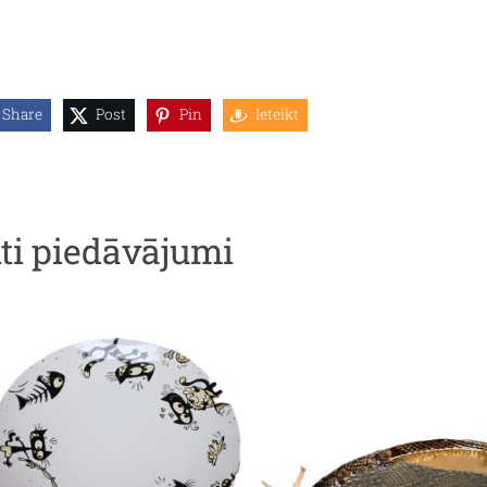
Share
Post
Pin
Ieteikt
iti piedāvājumi