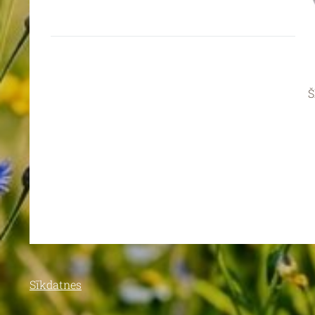
Š
Sīkdatnes