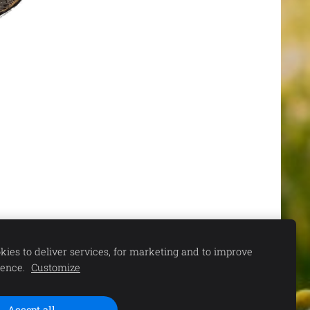
ies to deliver services, for marketing and to improve
ience.
Customize
Accept all