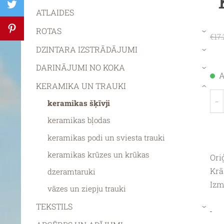
ATLAIDES
ROTAS
›
€17.
DZINTARA IZSTRĀDĀJUMI
›
DARINĀJUMI NO KOKA
›
A
KERAMIKA UN TRAUKI
›
-
keramikas šķīvji
keramikas bļodas
keramikas podi un sviesta trauki
keramikas krūzes un krūkas
Ori
Krā
dzeramtaruki
Izm
vāzes un ziepju trauki
TEKSTILS
›