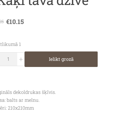
€10.15
25
tlikumā 1
+
Ielikt grozā
ģināls dekoldrukas šķīvis.
sa: balts ar melnu.
ēri: 210x210mm