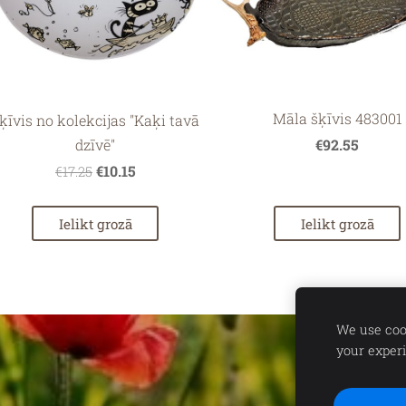
Māla šķīvis 483001
ķīvis no kolekcijas "Kaķi tavā
dzīvē"
€92.55
€10.15
€17.25
Ielikt grozā
Ielikt grozā
We use cook
your exper