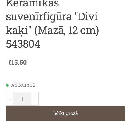
Keramikas
suvenīrfigūra "Divi
kaķi" (Mazā, 12 cm)
543804
€15.50
Atlikumā 2
-
+
Ielikt grozā