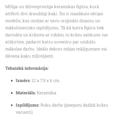
Mīlīga un dzīvespriecīga keramikas figūra, kurā
attēloti divi draudzīgi kaķi. Šis ir mazākais sērijas
modelis, kas izceļas ar savu oriģinālo dizainu un
māksliniecisko izpildījumu. Tā kā katra figūra tiek
darināta un krāsota ar rokām, to krāsu salikumi var
atšķirties, padarot katru suvenīru par unikālu
mākslas darbu. Ideāls dekors mājas mājīgumam vai
dāvana kaķu mīļotājiem.
Tehniskā informācija:
Izmērs:
12 x 7,5 x 6 cm.
Materiāls:
Keramika.
Izpildījums:
Roku darbs (pieejami dažādi krāsu
varianti).