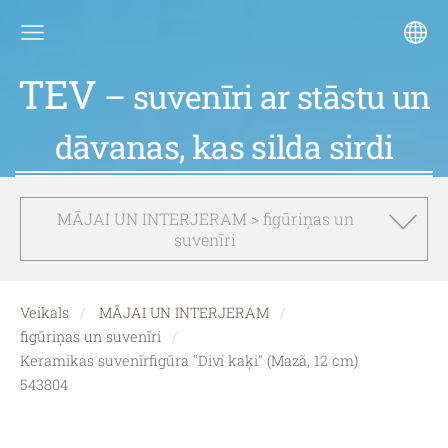
TEV
– suvenīri ar stāstu un
dāvanas, kas silda sirdi
MĀJAI UN INTERJERAM > figūriņas un
suvenīri
Veikals
MĀJAI UN INTERJERAM
figūriņas un suvenīri
Keramikas suvenīrfigūra "Divi kaķi" (Mazā, 12 cm)
543804