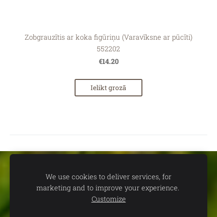
Zobgrauzītis ar koka figūriņu (Varavīksne ar pūcīti)
552202
€14.20
Ielikt grozā
Sīkdatnes
We use cookies to deliver services, for
marketing and to improve your experience.
📍
dāvanu un suvenīru veikals TEV:
Aleksandra Čaka ielā 22,
Customize
Rīgā 🕒
Darba laiks:
P.-C. 11.00-19.00 | P. 11.00-18.00 | S. 11.00-