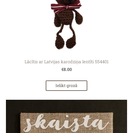
Lācītis ar Latvijas karodziņa lentīti 554401
€8.00
Ielikt grozā