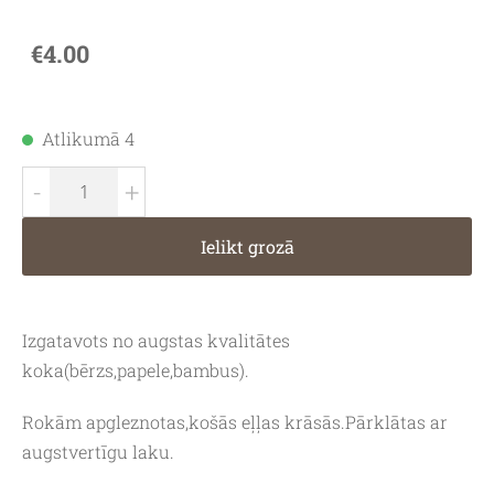
€4.00
Atlikumā 4
-
+
Ielikt grozā
Izgatavots no augstas kvalitātes
koka(bērzs,papele,bambus).
Rokām apgleznotas,košās eļļas krāsās.Pārklātas ar
augstvertīgu laku.