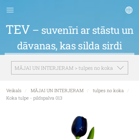
TEV
– suvenīri ar stāstu un
dāvanas, kas silda sirdi
MĀJAI UN INTERJERAM > tulpes no koka
Veikals
MĀJAI UN INTERJERAM
tulpes no koka
Koka tulpe - pildspalva 013