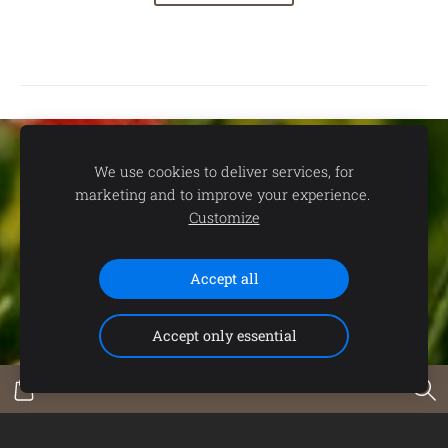
Sīkdatnes
We use cookies to deliver services, for
marketing and to improve your experience.
📍
dāvanu un suvenīru veikals TEV:
Aleksandra Čaka ielā 22,
Customize
Rīgā 🕒
Darba laiks:
P.-C. 11.00-19.00 | P. 11.00-18.00 | S. 11.00-
15.00 | Svētdienās un svētku dienās - SLĒGTS 📞
Saziņai:
+371
Accept all
29102646 (+WhatsApp)
Accept only essential