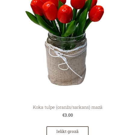
Koka tulpe (oranžs/sarkans) mazā
€3.00
Ielikt grozā