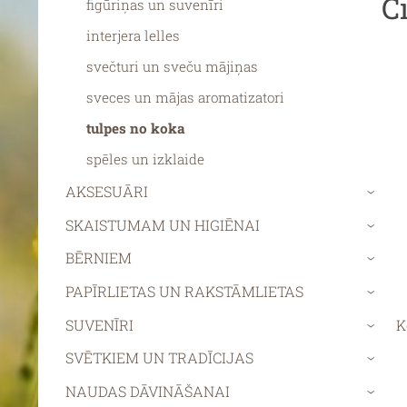
C
figūriņas un suvenīri
interjera lelles
svečturi un sveču mājiņas
sveces un mājas aromatizatori
tulpes no koka
spēles un izklaide
AKSESUĀRI
›
SKAISTUMAM UN HIGIĒNAI
›
BĒRNIEM
›
PAPĪRLIETAS UN RAKSTĀMLIETAS
›
SUVENĪRI
K
›
SVĒTKIEM UN TRADĪCIJAS
›
NAUDAS DĀVINĀŠANAI
›