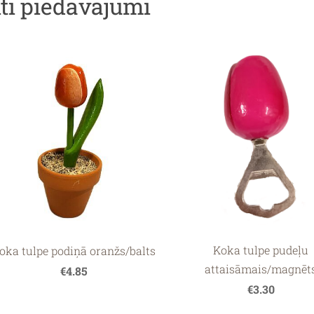
iti piedāvājumi
Koka tulpe pudeļu
oka tulpe podiņā oranžs/balts
attaisāmais/magnēt
€4.85
€3.30