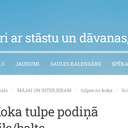
i ar stāstu un dāvanas,
LS
JAUNUMI
SAULES KALENDĀRS
SPĒKA
kals
MĀJAI UN INTERJERAM
tulpes no koka
Ko
oka tulpe podiņā
ils/balts