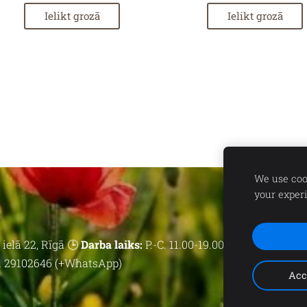
Ielikt grozā
Ielikt grozā
We use cook
your exper
ielā 22, Rīgā 🕒
Darba laiks:
P.-C. 11.00-19.00 | P. 11.00-18.00 | 
 29102646 (+WhatsApp)
Acc