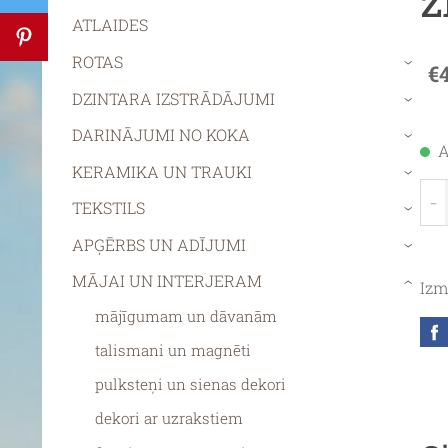
ATLAIDES
ROTAS
€
›
DZINTARA IZSTRĀDĀJUMI
›
DARINĀJUMI NO KOKA
›
A
KERAMIKA UN TRAUKI
›
-
TEKSTILS
›
APĢĒRBS UN ADĪJUMI
›
MĀJAI UN INTERJERAM
Izm
›
mājīgumam un dāvanām
talismani un magnēti
pulksteņi un sienas dekori
dekori ar uzrakstiem