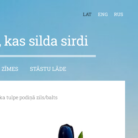
LAT
ENG
RUS
 kas silda sirdi
 ZĪMES
STĀSTU LĀDE
ka tulpe podiņā zils/balts