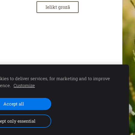
Ielikt grozā
ies to deliver services, for marketing and to improve
ience.
Customize
Accept all
S. 11.00-15.00 |
ept only essential