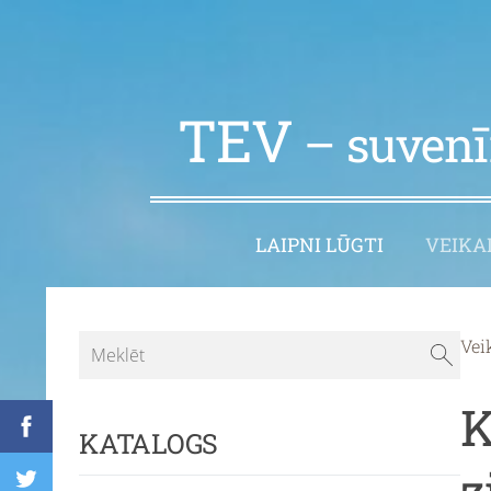
TEV
– suvenīr
LAIPNI LŪGTI
VEIKA
Vei
K
KATALOGS
z