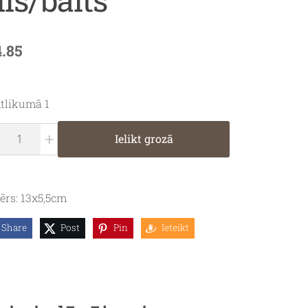
4.85
tlikumā 1
+
Ielikt grozā
ērs: 13x5,5cm
Share
Post
Pin
Ieteikt