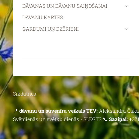
DĀVANAS UN DĀVANU SAIŅOŠANAI
›
DĀVANU KARTES
GARDUMI UN DZĒRIENI
›
Sīkdatnes
📍
dāvanu un suvenīru veikals TEV:
Aleksandra Čaka 
Svētdienās un svētku dienās - SLĒGTS 📞
Saziņai:
+371