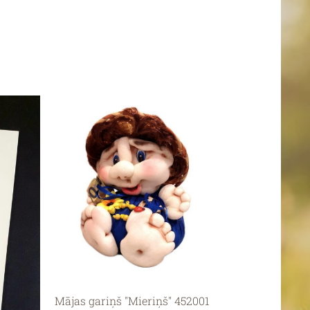
Mājas gariņš "Mieriņš" 452001