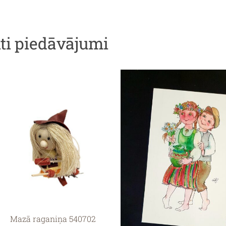
iti piedāvājumi
Mazā raganiņa 540702