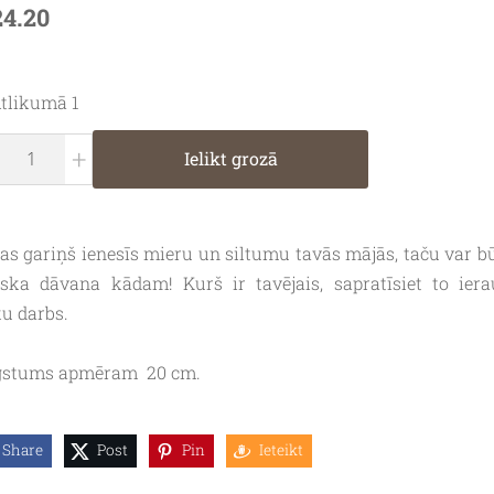
24.20
tlikumā 1
+
Ielikt grozā
as gariņš ienesīs mieru un siltumu tavās mājās, taču var bū
liska dāvana kādam! Kurš ir tavējais, sapratīsiet to iera
u darbs.
stums apmēram 20 cm.
Share
Post
Pin
Ieteikt