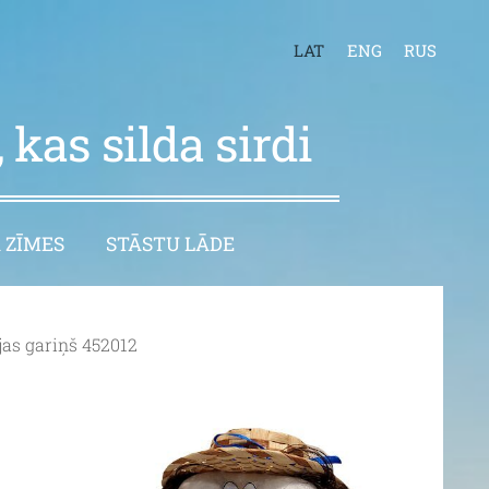
LAT
ENG
RUS
 kas silda sirdi
 ZĪMES
STĀSTU LĀDE
as gariņš 452012