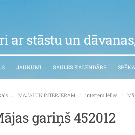
i ar stāstu un dāvanas,
LS
JAUNUMI
SAULES KALENDĀRS
SPĒKA
kals
MĀJAI UN INTERJERAM
interjera lelles
Māj
ājas gariņš 452012