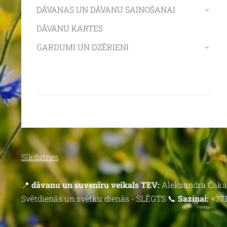
DĀVANAS UN DĀVANU SAIŅOŠANAI
›
DĀVANU KARTES
GARDUMI UN DZĒRIENI
›
Sīkdatnes
📍
dāvanu un suvenīru veikals TEV:
Aleksandra Čaka 
Svētdienās un svētku dienās - SLĒGTS 📞
Saziņai:
+371