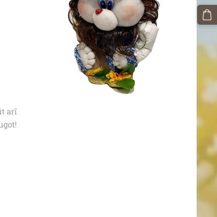
t arī
ugot!