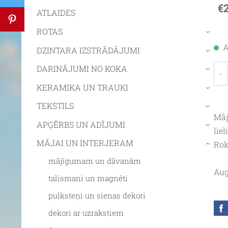
€
ATLAIDES
ROTAS
›
A
DZINTARA IZSTRĀDĀJUMI
›
DARINĀJUMI NO KOKA
-
›
KERAMIKA UN TRAUKI
›
TEKSTILS
›
Māj
APĢĒRBS UN ADĪJUMI
›
lie
MĀJAI UN INTERJERAM
Rok
›
mājīgumam un dāvanām
Aug
talismani un magnēti
pulksteņi un sienas dekori
dekori ar uzrakstiem