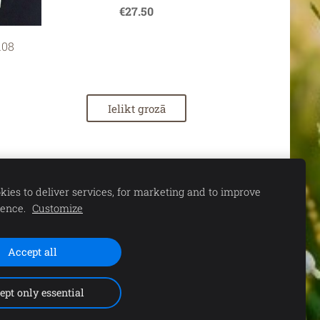
€27.50
108
Ielikt grozā
ies to deliver services, for marketing and to improve
ience.
Customize
Accept all
S. 11.00-15.00 |
ept only essential