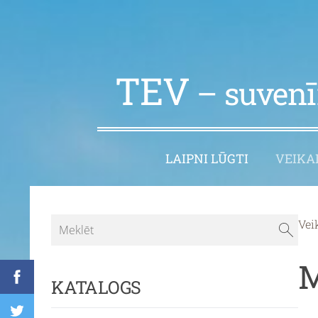
TEV
– suvenīr
LAIPNI LŪGTI
VEIKA
Vei
M
KATALOGS