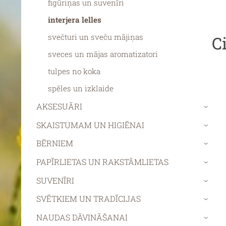
figūriņas un suvenīri
interjera lelles
svečturi un sveču mājiņas
C
sveces un mājas aromatizatori
tulpes no koka
spēles un izklaide
AKSESUĀRI
›
SKAISTUMAM UN HIGIĒNAI
›
BĒRNIEM
›
PAPĪRLIETAS UN RAKSTĀMLIETAS
›
SUVENĪRI
›
SVĒTKIEM UN TRADĪCIJAS
›
NAUDAS DĀVINĀŠANAI
›