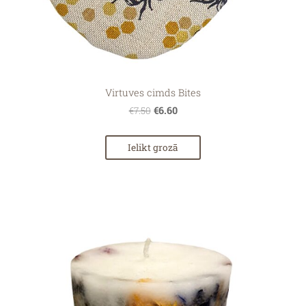
Virtuves cimds Bites
€6.60
€7.50
Ielikt grozā