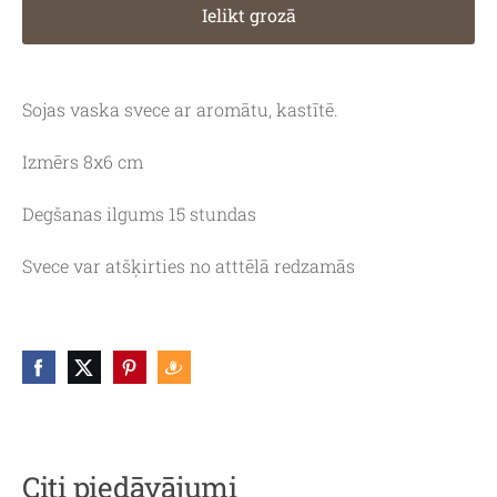
Ielikt grozā
Sojas vaska svece ar aromātu, kastītē.
Izmērs 8x6 cm
Degšanas ilgums 15 stundas
Svece var atšķirties no atttēlā redzamās
Citi piedāvājumi