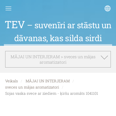
TEV
– suvenīri ar stāstu un
dāvanas, kas silda sirdi
MĀJAI UN INTERJERAM > sveces un mājas
aromatizatori
Veikals
MĀJAI UN INTERJERAM
sveces un mājas aromatizatori
Sojas vaska svece ar ziediem - ķiršu aromāts 1041101