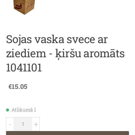
Sojas vaska svece ar
ziediem - ķiršu aromāts
1041101
€15.05
Atlikumā 1
-
+