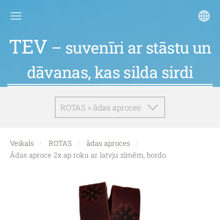
TEV
– suvenīri ar stāstu un
dāvanas, kas silda sirdi
ROTAS > ādas aproces
Veikals
ROTAS
ādas aproces
Ādas aproce 2x ap roku ar latvju zīmēm, bordo