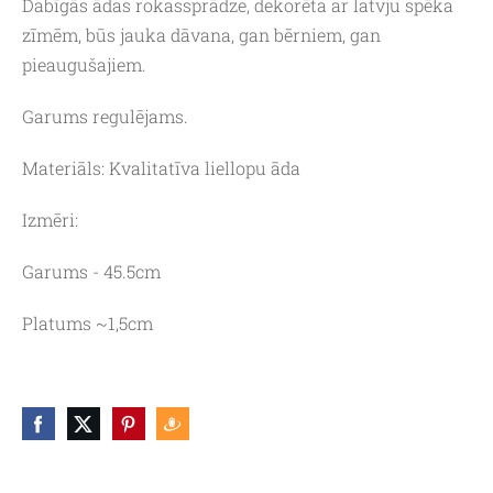
Dabīgās ādas rokassprādze, dekorēta ar latvju spēka
zīmēm, būs jauka dāvana, gan bērniem, gan
pieaugušajiem.
Garums regulējams.
Materiāls: Kvalitatīva liellopu āda
Izmēri:
Garums - 45.5cm
Platums ~1,5cm