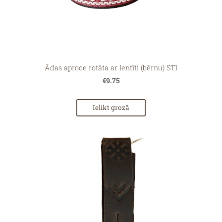
Ādas aproce rotāta ar lentīti (bērnu) ST1
€9.75
Ielikt grozā