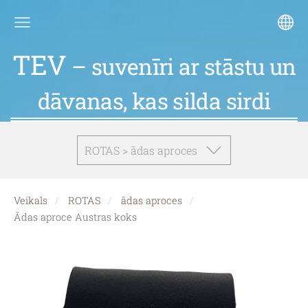
TEV
– suvenīri ar stāstu un
dāvanas, kas silda sirdi
ROTAS > ādas aproces
Veikals
ROTAS
ādas aproces
Ādas aproce Austras koks