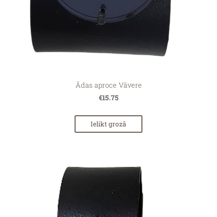
Ādas aproce Vāvere
€15.75
Ielikt grozā