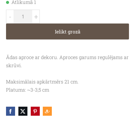
Atlikumā 1
-
+
Ielikt grozā
Ādas aproce ar dekoru. Aproces garums regulējams ar
skrūvi.
Maksimālais apkārtmērs 21 cm.
Platums: ~3-3,5 cm