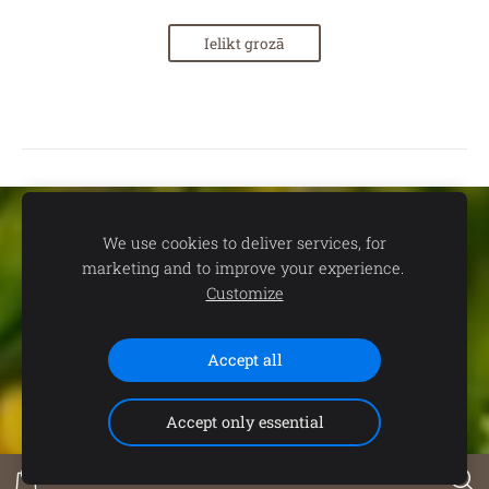
Ielikt grozā
Sīkdatnes
We use cookies to deliver services, for
marketing and to improve your experience.
📍
dāvanu un suvenīru veikals TEV:
Aleksandra Čaka ielā 22,
Customize
Rīgā 🕒
Darba laiks:
P.-C. 11.00-19.00 | P. 11.00-18.00 | S. 11.00-
15.00 | Svētdienās un svētku dienās - SLĒGTS 📞
Saziņai:
+371
Accept all
29102646 (+WhatsApp)
Accept only essential