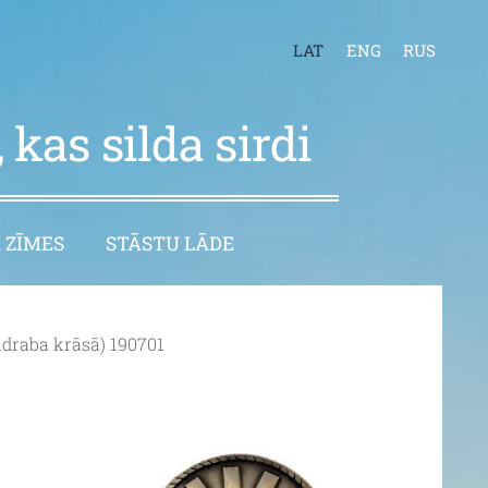
LAT
ENG
RUS
 kas silda sirdi
 ZĪMES
STĀSTU LĀDE
sudraba krāsā) 190701