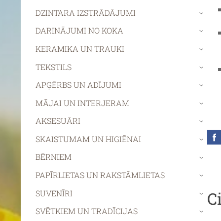
DZINTARA IZSTRĀDĀJUMI
›
DARINĀJUMI NO KOKA
›
KERAMIKA UN TRAUKI
›
TEKSTILS
›
APĢĒRBS UN ADĪJUMI
›
MĀJAI UN INTERJERAM
›
AKSESUĀRI
›
SKAISTUMAM UN HIGIĒNAI
›
BĒRNIEM
›
PAPĪRLIETAS UN RAKSTĀMLIETAS
›
SUVENĪRI
C
›
SVĒTKIEM UN TRADĪCIJAS
›