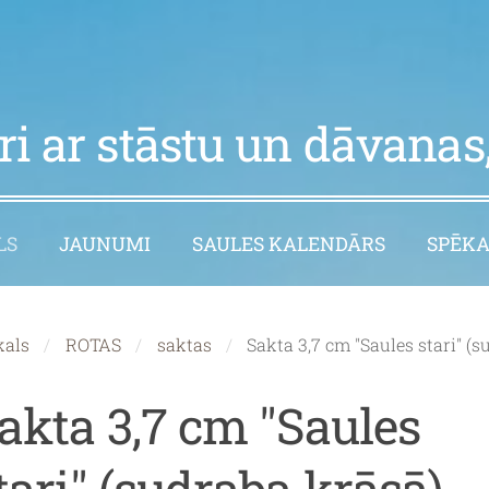
i ar stāstu un dāvanas,
LS
JAUNUMI
SAULES KALENDĀRS
SPĒKA
kals
ROTAS
saktas
Sakta 3,7 cm "Saules stari" (
akta 3,7 cm "Saules
tari" (sudraba krāsā)