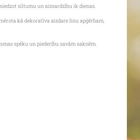
sniedzot siltumu un aizsardzību ik dienas.
iemērota kā dekoratīva aizdare linu apģērbam,
gaismas spēku un piederību savām saknēm.