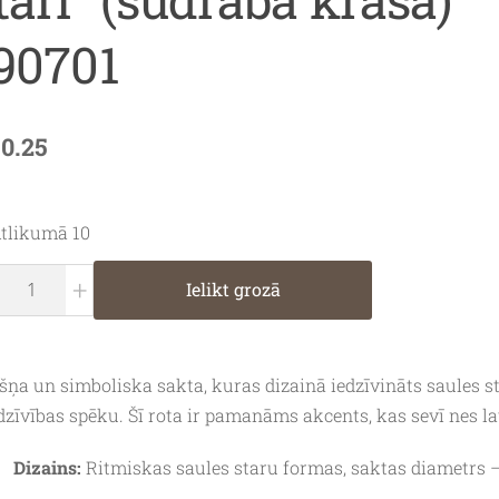
90701
10.25
tlikumā 10
+
Ielikt grozā
šņa un simboliska sakta, kuras dizainā iedzīvināts saules s
dzīvības spēku. Šī rota ir pamanāms akcents, kas sevī nes l
Dizains:
Ritmiskas saules staru formas, saktas diametrs –