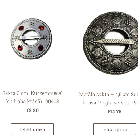
Sakta 3 cm "Kurzemniece"
Metāla sakta – 4,5 cm Su
(sudraba krāsā) 190403
krāsā(Vieglā versija) 19
€8.80
€14.75
Ielikt grozā
Ielikt grozā