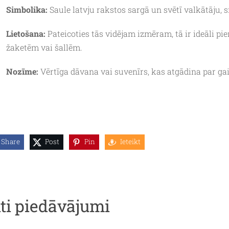
Simbolika:
Saule latvju rakstos sargā un svētī valkātāju, 
Lietošana:
Pateicoties tās vidējam izmēram, tā ir ideāli p
žaketēm vai šallēm.
Nozīme:
Vērtīga dāvana vai suvenīrs, kas atgādina par 
Share
Post
Pin
Ieteikt
iti piedāvājumi