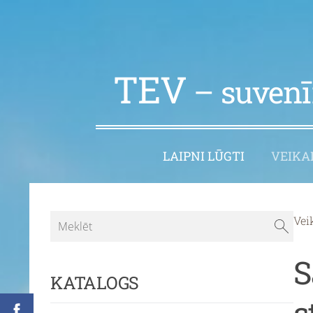
TEV
– suvenīr
LAIPNI LŪGTI
VEIKA
Vei
S
KATALOGS
s