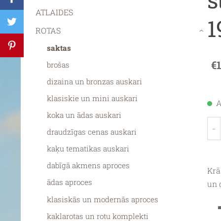
ATLAIDES
1
ROTAS
›
saktas
€
brošas
dizaina un bronzas auskari
klasiskie un mini auskari
A
koka un ādas auskari
-
draudzīgas cenas auskari
kaķu tematikas auskari
dabīgā akmens aproces
Krā
ādas aproces
un 
klasiskās un modernās aproces
kaklarotas un rotu komplekti