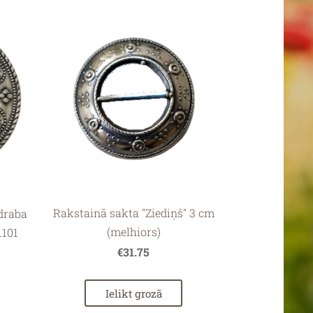
Rakstainā sakta "Ziediņš" 3 cm
draba
(melhiors)
1101
€31.75
Ielikt grozā