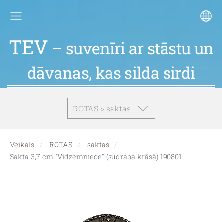
TEV
– suvenīri ar stāstu un
dāvanas, kas silda sirdi
ROTAS > saktas
Veikals
ROTAS
saktas
Sakta 3,7 cm "Vidzemniece" (sudraba krāsā) 190801