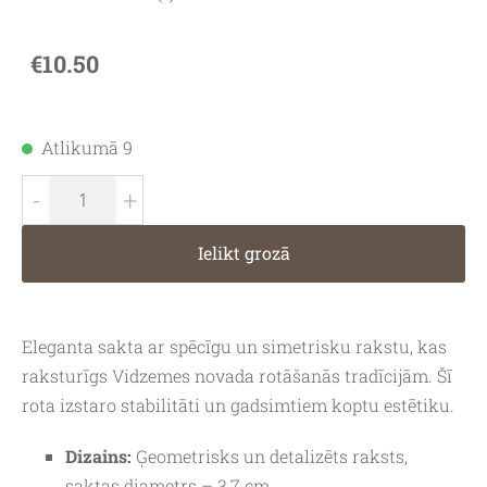
€10.50
Atlikumā 9
-
+
Ielikt grozā
Eleganta sakta ar spēcīgu un simetrisku rakstu, kas
raksturīgs Vidzemes novada rotāšanās tradīcijām. Šī
rota izstaro stabilitāti un gadsimtiem koptu estētiku.
Dizains:
Ģeometrisks un detalizēts raksts,
saktas diametrs – 3,7 cm.