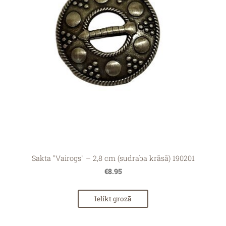
Sakta "Vairogs" – 2,8 cm (sudraba krāsā) 190201
€8.95
Ielikt grozā