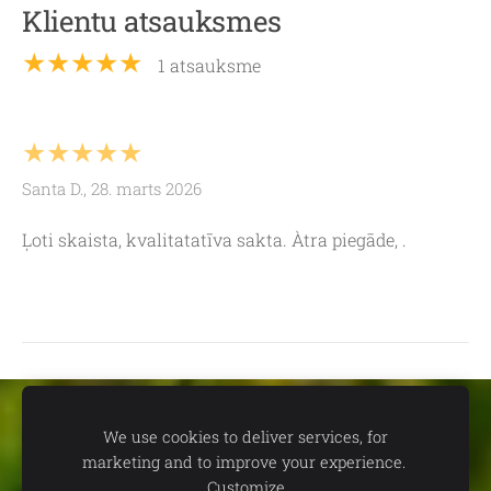
Klientu atsauksmes
★★★★★
1 atsauksme
★★★★★
Santa D., 28. marts 2026
Ļoti skaista, kvalitatatīva sakta. Àtra piegāde, .
Sīkdatnes
We use cookies to deliver services, for
marketing and to improve your experience.
📍
dāvanu un suvenīru veikals TEV:
Aleksandra Čaka ielā 22,
Customize