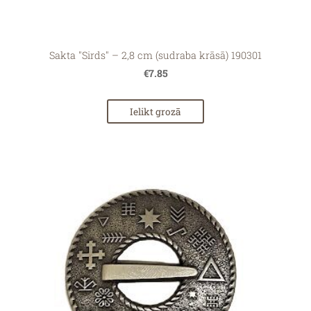
Sakta "Sirds" – 2,8 cm (sudraba krāsā) 190301
€7.85
Ielikt grozā