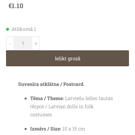
€1.10
Atlikumā 1
-
+
Ielikt grozā
Suvenīra atklātne / Postcard.
Tēma / Theme:
Latviešu lelles tautas
tērpos / Latvian dolls in folk
costumes.
Izmērs / Size:
10 x 15 cm