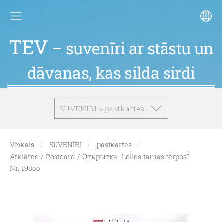
TEV
– suvenīri ar stāstu un
dāvanas, kas silda sirdi
SUVENĪRI > pastkartes
Veikals
SUVENĪRI
pastkartes
Atklātne / Postcard / Открытка "Lelles tautas tērpos"
Nr. 19355