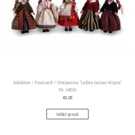
Atklātne / Postcard / Открытка "Lelles tautas tērpos"
Nr. 14501
€1.10
Ielikt grozā