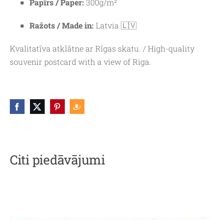
Papīrs / Paper:
300g/m²
Ražots / Made in:
Latvia 🇱🇻
Kvalitatīva atklātne ar Rīgas skatu. / High-quality
souvenir postcard with a view of Riga.
Citi piedāvājumi