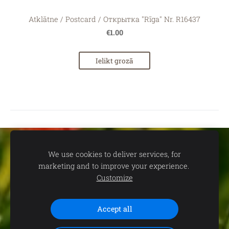
Atklātne / Postcard / Открытка "Rīga" Nr. R16437
€1.00
Ielikt grozā
Sīkdatnes
We use cookies to deliver services, for
marketing and to improve your experience.
📍
dāvanu un suvenīru veikals TEV:
Aleksandra Čaka ielā 22,
Customize
Rīgā 🕒
Darba laiks:
P.-C. 11.00-19.00 | P. 11.00-18.00 | S. 11.00-
15.00 | Svētdienās un svētku dienās - SLĒGTS 📞
Saziņai:
+371
Accept all
29102646 (+WhatsApp)