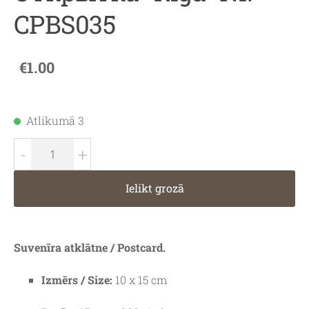
CPBS035
€1.00
Atlikumā 3
-
+
Ielikt grozā
Suvenīra atklātne / Postcard.
Izmērs / Size:
10 x 15 cm