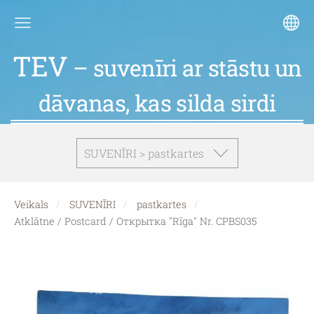
TEV
– suvenīri ar stāstu un
dāvanas, kas silda sirdi
SUVENĪRI > pastkartes
Veikals
SUVENĪRI
pastkartes
Atklātne / Postcard / Открытка "Rīga" Nr. CPBS035