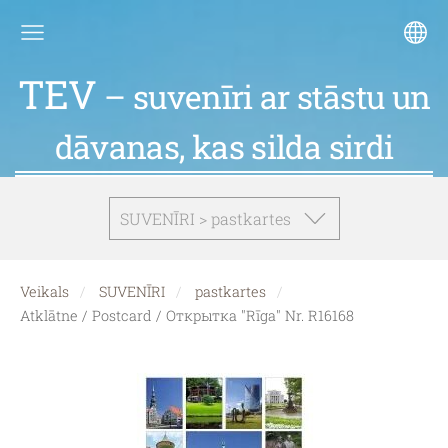
TEV
– suvenīri ar stāstu un
dāvanas, kas silda sirdi
SUVENĪRI > pastkartes
Veikals
SUVENĪRI
pastkartes
Atklātne / Postcard / Открытка "Rīga" Nr. R16168