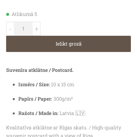
Atlikumā 5
-
+
Ielikt grozā
Suvenīra atklātne / Postcard.
Izmērs / Size:
10 x 15 cm
Papīrs / Paper:
300g/m²
Ražots / Made in:
Latvia 🇱🇻
Kvalitatīva atklātne ar Rīgas skatu. / High-quality
souvenir postcard with a view of Riga.