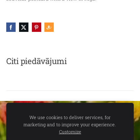
Citi piedāvājumi
Sīkdatnes
We use cookies to deliver services, for
marketing and to improve your experience.
📍
dāvanu un suvenīru veikals TEV:
Aleksandra Čaka ielā 22,
Customize
Rīgā 🕒
Darba laiks:
P.-C. 11.00-19.00 | P. 11.00-18.00 | S. 11.00-