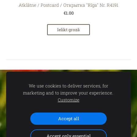
Atklātne / Postcard / Открытка "Rīga" Nr. R4191
€1.00
Ielikt grozā
Sīkdatnes
We use cookies to deliver services, for
marketing and to improve your experience.
📍
dāvanu un suvenīru veikals TEV:
Aleksandra Čaka ielā 22,
Customize
Rīgā 🕒
Darba laiks:
P.-C. 11.00-19.00 | P. 11.00-18.00 | S. 11.00-
15.00 | Svētdienās un svētku dienās - SLĒGTS 📞
Saziņai:
+371
29102646 (+WhatsApp)
Accept all
Accept only essential