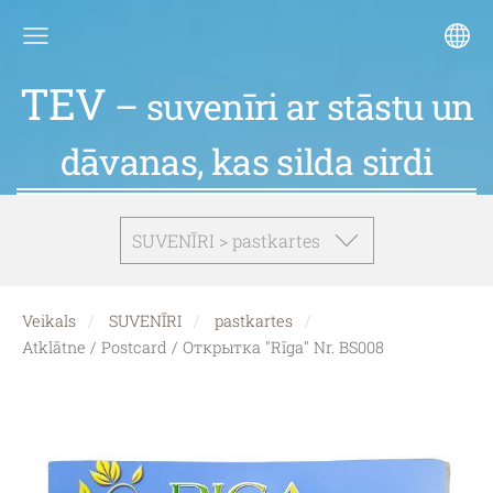
TEV
– suvenīri ar stāstu un
dāvanas, kas silda sirdi
SUVENĪRI > pastkartes
Veikals
SUVENĪRI
pastkartes
Atklātne / Postcard / Открытка "Rīga" Nr. BS008