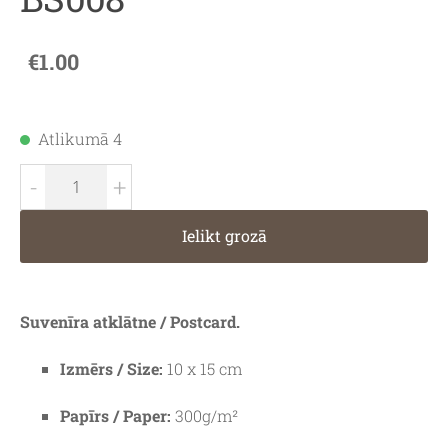
€1.00
Atlikumā 4
-
+
Ielikt grozā
Suvenīra atklātne / Postcard.
Izmērs / Size:
10 x 15 cm
Papīrs / Paper:
300g/m²