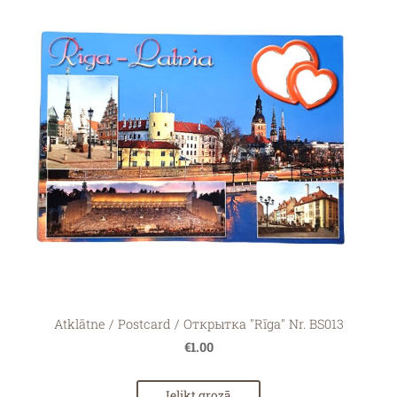
Atklātne / Postcard / Открытка "Rīga" Nr. BS013
€1.00
Ielikt grozā