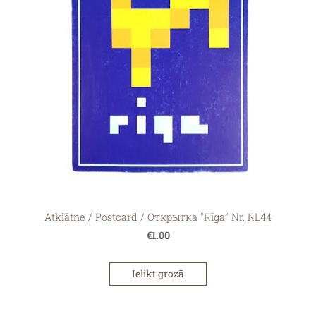
Atklātne / Postcard / Открытка "Rīga" Nr. RL44
€1.00
Ielikt grozā