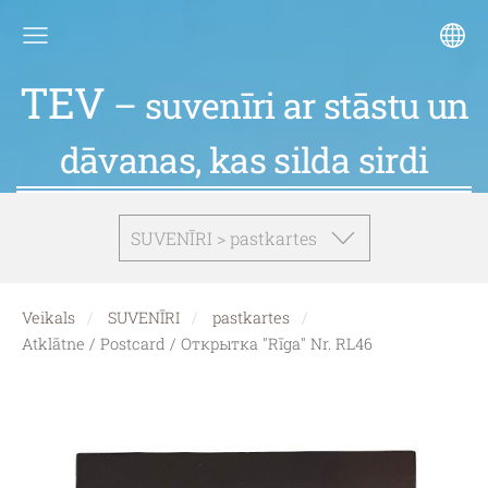
TEV
– suvenīri ar stāstu un
dāvanas, kas silda sirdi
SUVENĪRI > pastkartes
Veikals
SUVENĪRI
pastkartes
Atklātne / Postcard / Открытка "Rīga" Nr. RL46