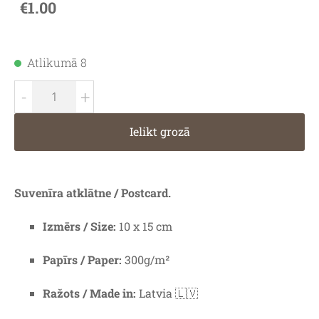
€1.00
Atlikumā 8
-
+
Ielikt grozā
Suvenīra atklātne / Postcard.
Izmērs / Size:
10 x 15 cm
Papīrs / Paper:
300g/m²
Ražots / Made in:
Latvia 🇱🇻