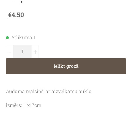
€4.50
Atlikumā 1
-
+
Ielikt grozā
Auduma maisiņš, ar aizvelkamu auklu
izmērs: 11x17cm