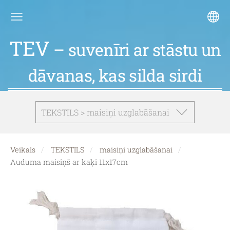
TEV
– suvenīri ar stāstu un
dāvanas, kas silda sirdi
TEKSTILS > maisiņi uzglabāšanai
Veikals
TEKSTILS
maisiņi uzglabāšanai
Auduma maisiņš ar kaķi 11x17cm