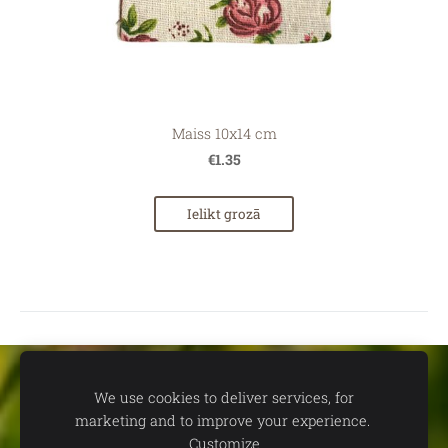
Maiss 10x14 cm
€1.35
Ielikt grozā
Sīkdatnes
We use cookies to deliver services, for
marketing and to improve your experience.
📍
dāvanu un suvenīru veikals TEV:
Aleksandra Čaka ielā 22,
Customize