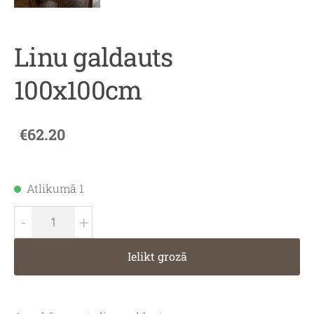
Linu galdauts
100x100cm
€62.20
Atlikumā 1
-
+
Ielikt grozā