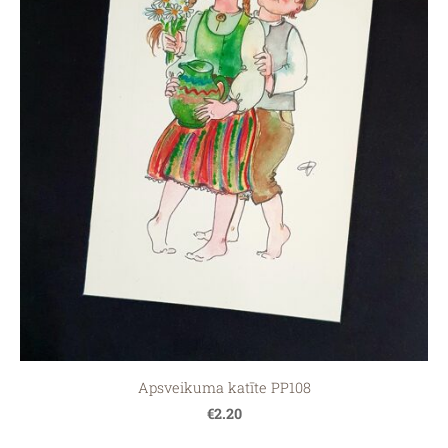
Apsveikuma katīte PP108
€2.20