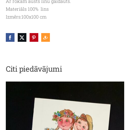
Ar rokām austs linu galdauts.
Materiāls 100% lins
Izmērs:100x100 cm
Citi piedāvājumi