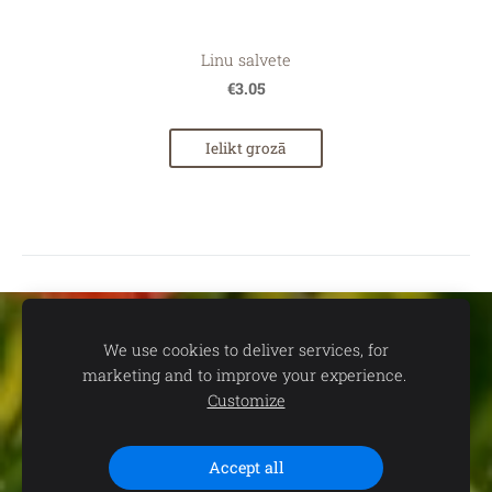
Linu salvete
€3.05
Ielikt grozā
Sīkdatnes
We use cookies to deliver services, for
marketing and to improve your experience.
📍
dāvanu un suvenīru veikals TEV:
Aleksandra Čaka ielā 22,
Customize
Rīgā 🕒
Darba laiks:
P.-C. 11.00-19.00 | P. 11.00-18.00 | S. 11.00-
15.00 | Svētdienās un svētku dienās - SLĒGTS 📞
Saziņai:
+371
29102646 (+WhatsApp)
Accept all