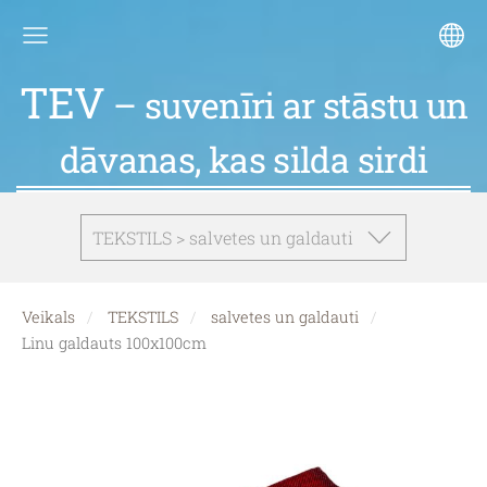
TEV
– suvenīri ar stāstu un
dāvanas, kas silda sirdi
TEKSTILS > salvetes un galdauti
Veikals
TEKSTILS
salvetes un galdauti
Linu galdauts 100x100cm