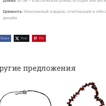
Длина:
50 см – классическая длина, которая элегантн
Ценность:
Изысканный подарок, сочетающий в себе 
дизайн.
Share
Post
Pin
ругие предложения