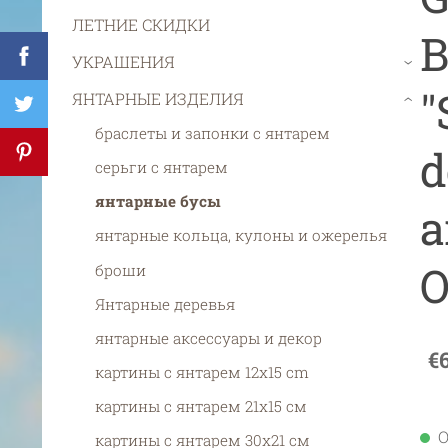
ЛЕТНИЕ СКИДКИ
B
УКРАШЕНИЯ
›
"
ЯНТАРНЫЕ ИЗДЕЛИЯ
›
браслеты и запонки с янтарем
d
серьги с янтарем
янтарные бусы
a
янтарные кольца, кулоны и ожерелья
O
броши
Янтарные деревья
янтарные аксессуары и декор
€
картины с янтарем 12x15 cm
картины с янтарем 21х15 см
О
картины с янтарем 30х21 см