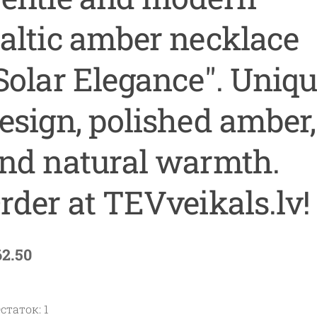
altic amber necklace
Solar Elegance". Uniq
esign, polished amber,
nd natural warmth.
rder at TEVveikals.lv!
62.50
статок: 1