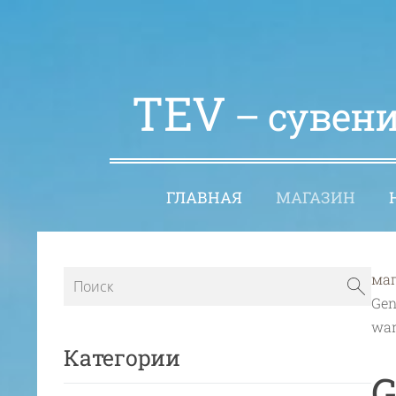
TEV
– сувени
ГЛАВНАЯ
МАГАЗИН
ма
Gen
war
Категории
G