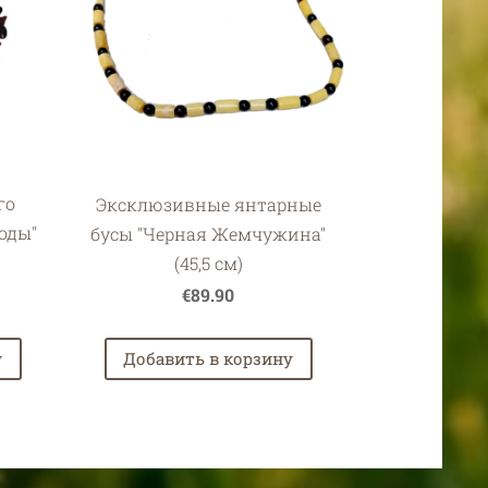
го
Эксклюзивные янтарные
оды"
бусы "Черная Жемчужина"
(45,5 см)
€89.90
у
Добавить в корзину