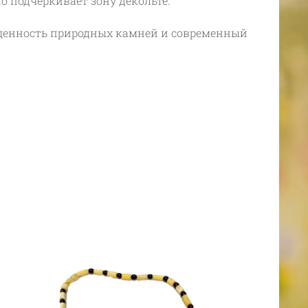
о подчеркивает зону декольте.
ценность природных камней и современный