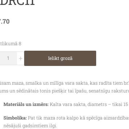
7.70
tlikumā 8
+
Ielikt grozā
isam maza, smalka un mīlīga vara sakta, kas radīta tiem br
tums un sēdinātais tonis piešķir tai īpašu, senatnīgu rakstur
Materiāls un izmērs:
Kalta vara sakta, diametrs – tikai 1
Simbolika:
Pat tik maza rota kalpo kā spēcīga aizsardzība
nēsājuši gadsimtiem ilgi.