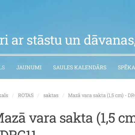
i ar stāstu un dāvanas,
LS
JAUNUMI
SAULES KALENDĀRS
SPĒKA
kals
ROTAS
saktas
Mazā vara sakta (1,5 cm) - DR
azā vara sakta (1,5 c
 DRC11