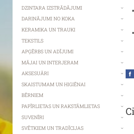
DZINTARA IZSTRĀDĀJUMI
›
DARINĀJUMI NO KOKA
›
KERAMIKA UN TRAUKI
›
TEKSTILS
›
APĢĒRBS UN ADĪJUMI
›
MĀJAI UN INTERJERAM
›
AKSESUĀRI
›
SKAISTUMAM UN HIGIĒNAI
›
BĒRNIEM
›
PAPĪRLIETAS UN RAKSTĀMLIETAS
C
›
SUVENĪRI
›
SVĒTKIEM UN TRADĪCIJAS
›