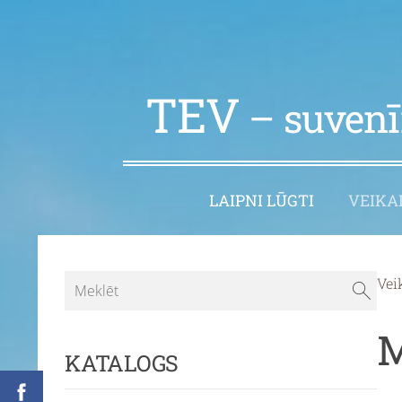
TEV
– suvenīr
LAIPNI LŪGTI
VEIKA
Vei
M
KATALOGS
-