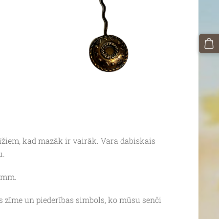
īžiem, kad mazāk ir vairāk. Vara dabiskais
u.
5 mm.
s zīme un piederības simbols, ko mūsu senči