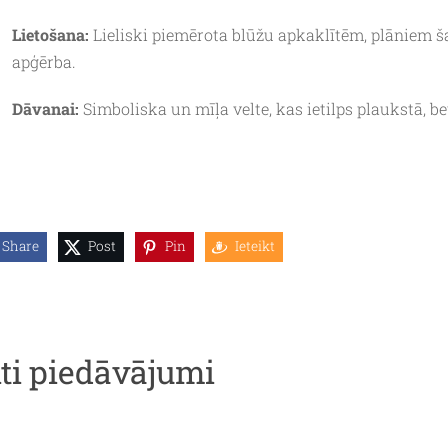
Lietošana:
Lieliski piemērota blūžu apkaklītēm, plāniem ša
apģērba.
Dāvanai:
Simboliska un mīļa velte, kas ietilps plaukstā, be
Share
Post
Pin
Ieteikt
iti piedāvājumi