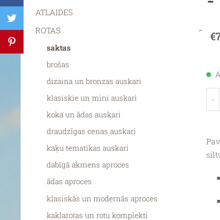
ATLAIDES
ROTAS
€
›
saktas
brošas
A
dizaina un bronzas auskari
-
klasiskie un mini auskari
koka un ādas auskari
draudzīgas cenas auskari
Pav
kaķu tematikas auskari
sil
dabīgā akmens aproces
ādas aproces
klasiskās un modernās aproces
kaklarotas un rotu komplekti