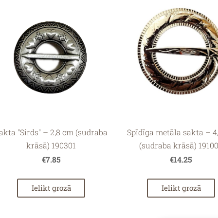
akta "Sirds" – 2,8 cm (sudraba
Spīdīga metāla sakta – 4
krāsā) 190301
(sudraba krāsā) 1910
€7.85
€14.25
Ielikt grozā
Ielikt grozā