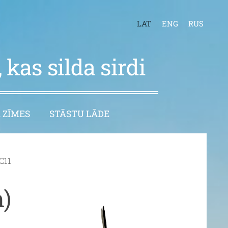
LAT
ENG
RUS
 kas silda sirdi
 ZĪMES
STĀSTU LĀDE
C11
m)