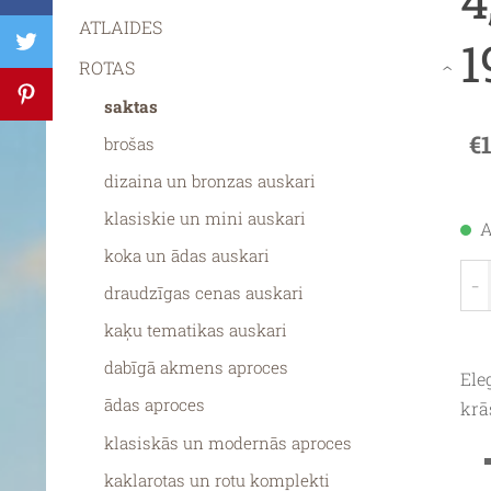
ATLAIDES
1
ROTAS
›
saktas
€
brošas
dizaina un bronzas auskari
klasiskie un mini auskari
A
koka un ādas auskari
-
draudzīgas cenas auskari
kaķu tematikas auskari
dabīgā akmens aproces
Ele
ādas aproces
krā
klasiskās un modernās aproces
kaklarotas un rotu komplekti