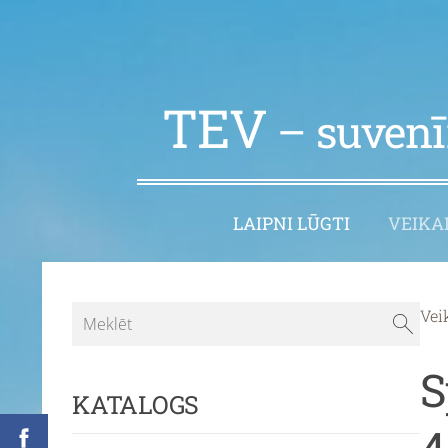
TEV
– suvenīr
LAIPNI LŪGTI
VEIKA
Vei
S
KATALOGS
4