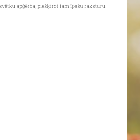
 svētku apģērba, piešķirot tam īpašu raksturu.