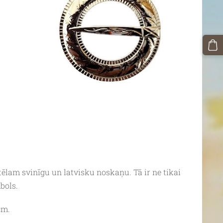
ēlam svinīgu un latvisku noskaņu. Tā ir ne tikai
bols.
cm.