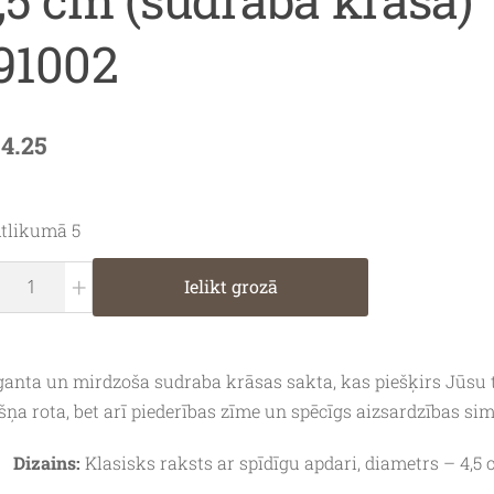
91002
14.25
tlikumā 5
+
Ielikt grozā
ganta un mirdzoša sudraba krāsas sakta, kas piešķirs Jūsu t
šņa rota, bet arī piederības zīme un spēcīgs aizsardzības sim
Dizains:
Klasisks raksts ar spīdīgu apdari, diametrs – 4,5 