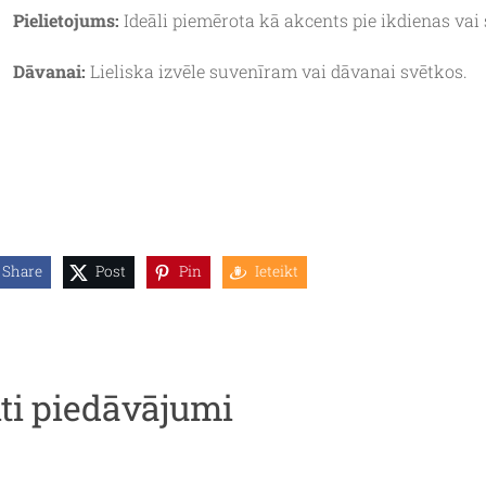
Pielietojums:
Ideāli piemērota kā akcents pie ikdienas vai
Dāvanai:
Lieliska izvēle suvenīram vai dāvanai svētkos.
Share
Post
Pin
Ieteikt
iti piedāvājumi