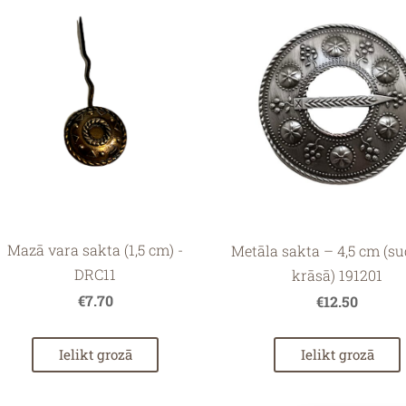
Mazā vara sakta (1,5 cm) -
Metāla sakta – 4,5 cm (s
DRC11
krāsā) 191201
€7.70
€12.50
Ielikt grozā
Ielikt grozā