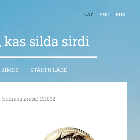
LAT
ENG
RUS
 kas silda sirdi
 ZĪMES
STĀSTU LĀDE
m (sudraba krāsā) 191002