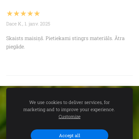
★★★★★
Dace K., 1. janv. 2025
Skaists maisiņš. Pietiekami stingrs materiāls. Ātra
piegāde.
Sīkdatnes
We use cookies to deliver services, for
marketing and to improve your experience.
📍
dāvanu un suvenīru veikals TEV:
Aleksandra Čaka ielā 22,
Customize
Rīgā 🕒
Darba laiks:
P.-C. 11.00-19.00 | P. 11.00-18.00 | S. 11.00-
15.00 | Svētdienās un svētku dienās - SLĒGTS 📞
Saziņai:
+371
29102646 (+WhatsApp) e-past
Accept all