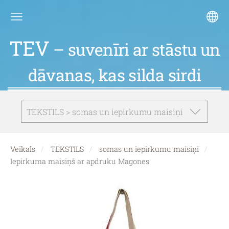
TEV
– suvenīri ar stāstu un
dāvanas, kas silda sirdi
TEKSTILS > somas un iepirkumu maisiņi
Veikals
TEKSTILS
somas un iepirkumu maisiņi
Iepirkuma maisiņš ar apdruku Magones